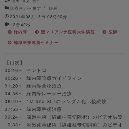
徳田 直人 先生
診療科から探す
眼科
2021年08月13日 08時00分
13分49秒
緑内障
聖マリアンナ医科大学病院
医師
地域医療連携セミナー
【目次】
00:16~ イントロ
00:26~ 緑内障診療ガイドライン
01:20~ 緑内障薬物治療
04:36~ 緑内障レーザー治療
06:40~ 1st line SLTのランダム化比較試験
07:53~ 緑内障手術治療
09:24~ 濾過手術（線維柱帯切除術）のビデオ供覧
10:33~ 流出路再建術（線維柱帯切開術）のビデオ