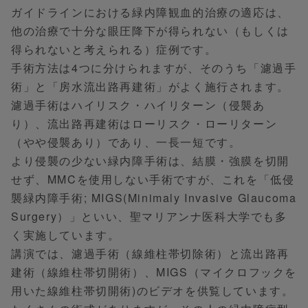
ガイドラインにおける緑内障観血的治療の適応は、
他の治療で十分な眼圧降下が得られない（もしくは
得られないと考えられる）症例です。
手術方法は4つに分けられますが、そのうち「濾過手
術」と「房水流出路再建術」がよく施行されます。
濾過手術はハイリスク・ハイリターン（侵襲あ
り）、流出路再建術はローリスク・ローリターン
（やや侵襲あり）であり、一長一短です。
より侵襲の少ない緑内障手術は、結膜・強膜を切開
せず、MMCを使用しない手術ですが、これを「低侵
襲緑内障手術; MIGS(Minimaly Invasive Glaucoma
Surgery）」といい、聖マリアンナ医科大学でも多
く実施しています。
講演では、濾過手術（線維柱帯切除術）と流出路再
建術（線維柱帯切開術）、MIGS（マイクロフックを
用いた線維柱帯切開術)のビデオを供覧しています。