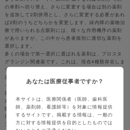
の単剤へ切り替え、さらに変更する場合は別の薬剤
を追加して2剤併用とし、さらに変更する必要があれ
ば2剤のうちどちらかを変更します。緑内障の薬物治
療で用いられる点眼剤には、様々な作用機序の薬剤
がありますが、この中から患者個別に適切な薬剤を
選択します。
多くの場合で第一選択に選ばれる薬剤は、プロスタ
グランジン関連薬です。これは、現在4種類存在しま
す。これら以外に、従来のプロスタグランジン関連
薬の副作用が生じにくい薬剤として「オミデネパグ
あなたは医療従事者ですか？
イソプロピル」があります。
目標眼圧を達成させることは重要ですが、雪だるま
本サイトは、医療関係者（医師、歯科医
式に処方薬が増えてしまうことがあります。これを
師、薬剤師、看護師等）を対象に情報提供
防ぐ一つの策が「緑内障配合点眼薬」です。これを
するサイトです。掲載する情報は、一般の
用いることで、点眼薬数、点眼回数が減り、アドヒ
方に対する情報提供を目的としたものでは
アランス向上・副作用軽減につながります。
ないことをご了承ください。