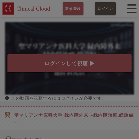
新規登録
ログイン
ログインして視聴
この動画を視聴するにはログインが必要です。
聖マリアンナ医科大学 緑内障外来 ~緑内障治療,総論編
~