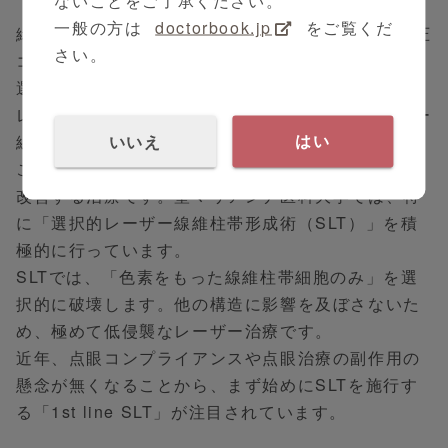
一般の方は
doctorbook.jp
をご覧くだ
緑内障治療の原則の中には、「3剤以上の薬剤を眼圧
さい。
コントロールに用いる時は、レーザー治療など他の
選択肢を考慮する」とあります。
レーザー治療には5つありますが、今回は「レーザー
いいえ
線維柱帯形成術」について紹介します。
はい
これは、レーザーを線維柱帯に照射し房水流出率を
改善する治療です。聖マリアンナ医科大学では、特
に「選択的レーザー線維柱帯形成術（SLT）」を積
極的に行っています。
SLTでは、「色素をもった線維柱帯細胞のみ」を選
択的に破壊します。他の構造に影響を及ぼさないた
め、極めて低侵襲なレーザー治療です。
近年、点眼コンプライアンスや点眼治療の副作用の
懸念が無くなることから、まず始めにSLTを施行す
る「1st line SLT」が注目されています。