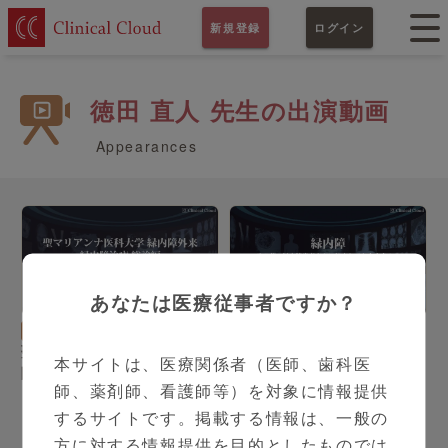
新規登録
ログイン
徳田 直人 先生の出演動画
Appearances
あなたは医療従事者ですか？
13:49
18:39
眼科
徳田 直人 先生
眼科
徳田 直人 先生
聖マリアンナ医科大学 緑内
緑内障〜その薬、緑内障患
本サイトは、医療関係者（医師、歯科医
障外来 ~緑内障治療,総論編
者さんに処方しても大丈
師、薬剤師、看護師等）を対象に情報提供
~
夫！？〜
するサイトです。掲載する情報は、一般の
方に対する情報提供を目的としたものでは