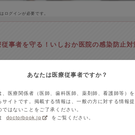
はログインが必要です。
療従事者を守る！いしおか医院の感染防止対
あなたは医療従事者ですか？
動画の種類で探す
クリクラVoice
中国地方
 08時00分
11分26秒
は、医療関係者（医師、歯科医師、薬剤師、看護師等）
るサイトです。掲載する情報は、一般の方に対する情報
のではないことをご了承ください。
ルス感染症
いしおか医院
医師
看護師
は
doctorbook.jp
をご覧ください。
感染防止対策