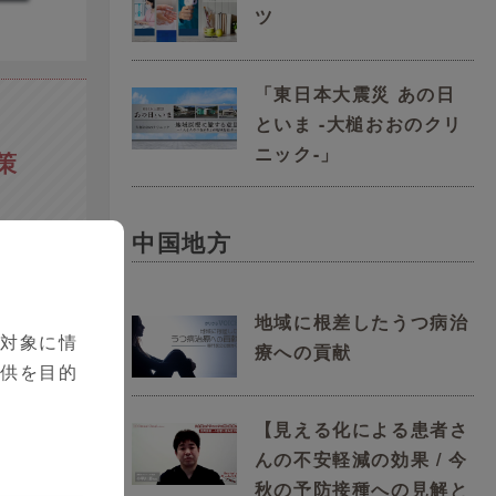
ツ
「東日本大震災 あの日
といま -大槌おおのクリ
ニック-」
策
中国地方
地域に根差したうつ病治
を対象に情
療への貢献
提供を目的
【見える化による患者さ
んの不安軽減の効果 / 今
秋の予防接種への見解と