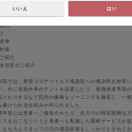
いいえ
はい
の流れ
の流れ
ビス
の誘導
染対策
のご紹介
フ用休憩室のご紹介
医院では、新型コロナウイルス感染症への感染防止対策
す。外に発熱外来のテントを設置したり、発熱患者専用
設けたりするなど院内の厳格なゾーニングを徹底し、一
を避けられる仕組みが作られました。
間半後には患者へご報告されたり、自力での帰宅困難な
ビスをおこなったりと患者へも配慮した医療サービスが
。もちろんスタッフの方の感染対策もしっかりとされて