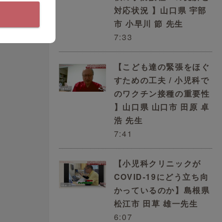
対応状況 】山口県 宇部
市 小早川 節 先生
7:33
【こども達の緊張をほぐ
すための工夫 / 小児科で
のワクチン接種の重要性
】山口県 山口市 田原 卓
浩 先生
7:41
に
の
般
【小児科クリニックが
COVID-19にどう立ち向
方
かっているのか】島根県
提
松江市 田草 雄一先生
お
6:07