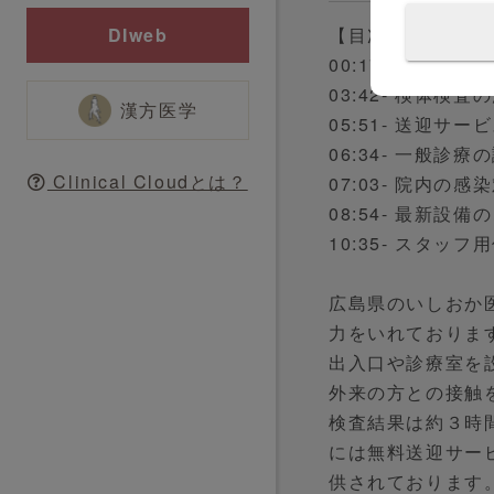
【目次】
DIweb
00:17- 発熱外来
03:42- 検体検査
漢方医学
05:51- 送迎サー
06:34- 一般診療
Clinical Cloudとは？
07:03- 院内の感
08:54- 最新設備
10:35- スタッ
広島県のいしおか
力をいれておりま
出入口や診療室を
外来の方との接触
検査結果は約３時
には無料送迎サー
供されております