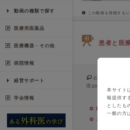
動画の種類で探す
この動画を視聴するに
医療用医薬品
患者と医
医療機器・その他
病院情報
石岡 英彦 先生
経営サポート
2021年11月11日
本サイト
報提供す
学会情報
としたも
新型コロナウイ
一般の方
コメディカル