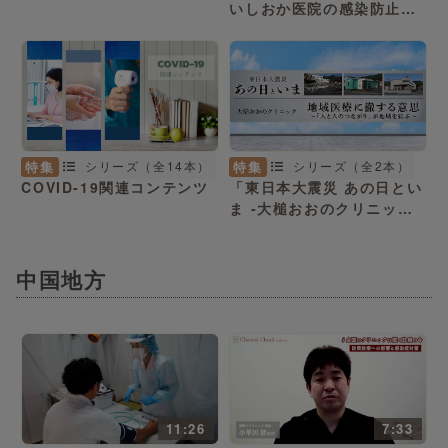
いしおか医院の感染防止対
策
特集
特集
シリーズ（全14本）
シリーズ（全2本）
COVID-19関連コンテンツ
「東日本大震災 あの日とい
ま -大槌おおのクリニッ
ク-」
中国地方
11:26
7:33