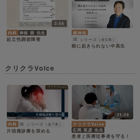
3:56
内科
神林 崇 先生
精神科
起立性調節障害
シリーズ（全3本）
朝に起きられない中高生
クリクラVoice
11:26
クリクラVoice
内科
シリーズ（全7本）
石岡 英彦 先生
片頭痛診療を深める
患者と医療従事者を守る！