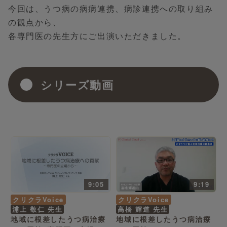
今回は、うつ病の病病連携、病診連携への取り組み
の観点から、
各専門医の先生方にご出演いただきました。
シリーズ動画
9:05
9:19
クリクラVoice
クリクラVoice
浦上 敬仁 先生
高橋 輝道 先生
地域に根差したうつ病治療
地域に根差したうつ病治療