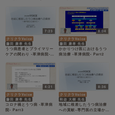
7:23
8:04
クリクラVoice
クリクラVoice
藤田 康孝 先生
藤田 康孝 先生
うつ病患者とプライマリー
かかりつけ医におけるうつ
ケアの関わり -草津病院-
病治療 -草津病院- Part2
Part1
4:21
8:36
クリクラVoice
クリクラVoice
藤田 康孝 先生
和迩 大樹 先生
コロナ禍とうつ病 -草津病
地域に根差したうつ病治療
院- Part3
への貢献~専門医の立場から
~ 医療法人わに診療所 副院