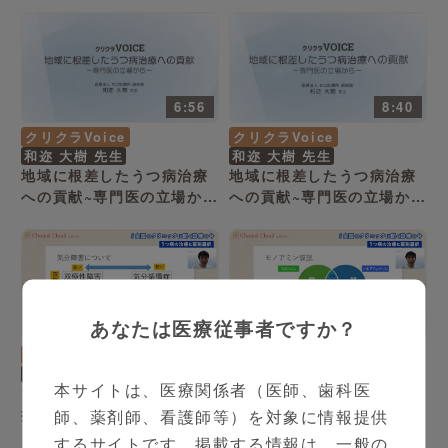
長 和迩 大樹 先生 -
Part1-
6:56
8:40
クリクラVoice
クリクラVoice
和迩 大樹 先生
和迩 大樹 先生
地域に根差したうつ病治療
地域に根差したうつ病治療
への貢献~専門医の立場から
への貢献~専門医の立場から
~ 医療法人わに診療所 副院
~ 医療法人わに診療所 副院
長 和迩 大樹 先生 -
長 和迩 大樹 先生 -
Part2-
Part3-
あなたは医療従事者ですか？
4:39
6:13
クリクラVoice
クリクラVoice
新田 薫彬 先生
新田 薫彬 先生
本サイトは、医療関係者（医師、歯科医
プライマリーケア医の為の
プライマリーケア医の為の
抗うつ治療を考える～うつ
抗うつ治療を考える～うつ
師、薬剤師、看護師等）を対象に情報提供
病の治療と薬剤選択～
病の治療と薬剤選択～
するサイトです。掲載する情報は、一般の