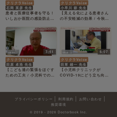
クリクラVoice
クリクラVoice
石岡 英彦 先生
小早川 節 先生
患者と医療従事者を守る！
【見える化による患者さん
いしおか医院の感染防止対
の不安軽減の効果 / 今秋の
策
予防接種への見解と対応状
況 】山口県 宇部市 小早川
節 先生
7:41
6:07
クリクラVoice
クリクラVoice
田原 卓浩 先生
田草 雄一 先生
【こども達の緊張をほぐす
【小児科クリニックが
ための工夫 / 小児科でのワ
COVID-19にどう立ち向か
クチン接種の重要性 】山口
っているのか】島根県 松江
県 山口市 田原 卓浩 先生
市 田草 雄一先生
プライバシーポリシー
利用規約
お問い合わせ
推奨環境
© 2019 - 2026 Doctorbook Inc.