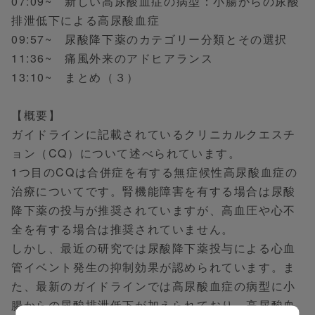
07:09~ 新しい高尿酸血症の病型：小腸からの尿酸
排泄低下による高尿酸血症
09:57~ 尿酸降下薬のカテゴリー分類とその選択
11:36~ 痛風外来のアドヒアランス
13:10~ まとめ（３）
【概要】
ガイドラインに記載されているクリニカルクエスチ
ョン（CQ）について述べられています。
1つ目のCQは合併症を有する無症候性高尿酸血症の
治療についてです。腎機能障害を有する場合は尿酸
降下薬の投与が推奨されていますが、高血圧や心不
全を有する場合は推奨されていません。
しかし、最近の研究では尿酸降下薬投与による心血
管イベント発生の抑制効果が認められています。ま
た、最新のガイドラインでは高尿酸血症の病型に小
腸からの尿酸排泄低下が加えられており、高尿酸血