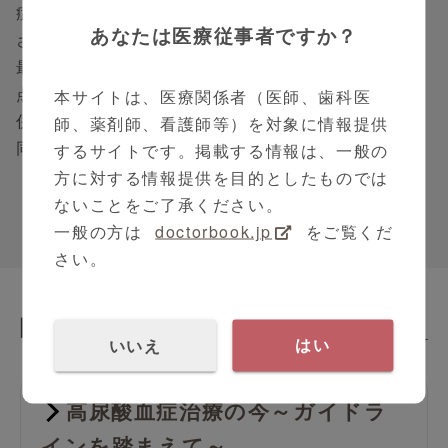
症の病型に沿って尿酸降下薬を投与することが推奨
あなたは医療従事者ですか？
されています。
最後に痛風外来のアドヒアランスが悪いという問題
点が挙げられています。高尿酸血症の患者さんは合
本サイトは、医療関係者（医師、歯科医
併症を有していることが多いため、合併症の治療を
師、薬剤師、看護師等）を対象に情報提供
同時に行うことがアドヒアランス改善に重要です。
するサイトです。掲載する情報は、一般の
方に対する情報提供を目的としたものでは
ないことをご了承ください。
一般の方は
doctorbook.jp
をご覧くだ
さい。
関連動画
Related Contents
いいえ
はい
高尿酸血症治療の今～ガイドラ
インを踏まえて～