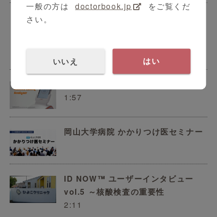
一般の方は
doctorbook.jp
をご覧くだ
さい。
CKD早期発見・診療のための連携体
制について
11:21
いいえ
はい
Atellica LumIQ製品紹介動画
1:57
岡山大学病院 かかりつけ医セミナー
ID NOW™ ユーザーインタビュー
vol.5 ～核酸検査の重要性
2:11