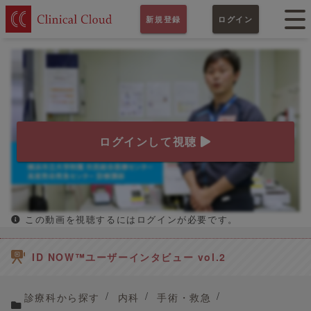
新規登録
ログイン
ログインして視聴
この動画を視聴するにはログインが必要です。
ID NOW™ユーザーインタビュー vol.2
診療科から探す
内科
手術・救急