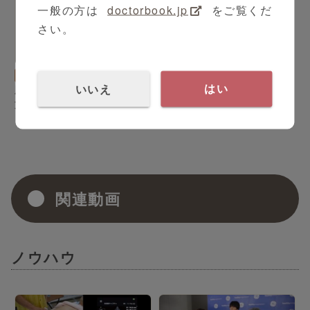
一般の方は
doctorbook.jp
をご覧くだ
さい。
6:29
整形外科
杉本 勝正 先生
いいえ
肘関節の超音波診断_5：後
はい
方型野球肘 編
関連動画
ノウハウ