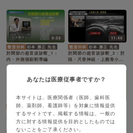
9:56
11:46
整形外科
杉本 勝正 先生
整形外科
杉本 勝正 先生
肘関節の超音波診断_1：
肘関節の超音波診断_2：肘
内・外側側副靭帯編
頭・尺骨神経・上腕骨小
頭・鉤突起・鉤突窩 編
あなたは医療従事者ですか？
本サイトは、医療関係者（医師、歯科医
6:58
7:49
師、薬剤師、看護師等）を対象に情報提供
整形外科
杉本 勝正 先生
整形外科
杉本 勝正 先生
肘関節の超音波診断_3：野
肘関節の超音波診断_4：内
するサイトです。掲載する情報は、一般の
球肘の病態、外側型野球肘
側型野球肘 編
方に対する情報提供を目的としたものでは
編
ないことをご了承ください。