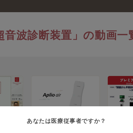
超音波診断装置」の動画一
34:49
4:15
有一郎 先生
PR
PR動画
消化器内科
あなたは医療従事者ですか？
腹部エコー
Aplio air 製品紹介
膵臓がん早
患者の行動
「尾道方式