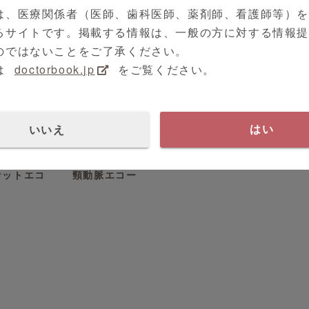
における超
は、医療関係者（医師、歯科医師、薬剤師、看護師等）
るサイトです。掲載する情報は、一般の方に対する情報
のではないことをご了承ください。
は
doctorbook.jp
をご覧ください。
いいえ
はい
超音波診断装置
ノウハウ
シリーズ（全0本）
下肢静脈エ
ケットエコ
頸動脈エコー