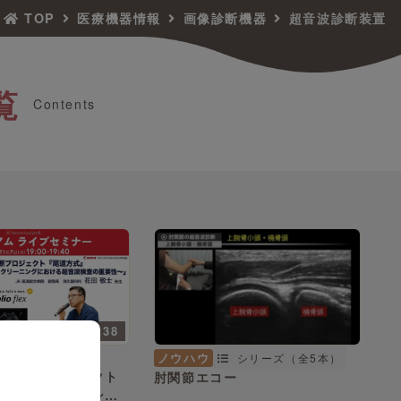
TOP
医療機器情報
画像診断機器
超音波診断装置
覧
Contents
43:38
花田 敬士 先生
ノウハウ
シリーズ（全5本）
期診断プロジェクト
肘関節エコー
」〜スクリーニング