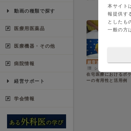
変容のコツ
本サイト
動画の種類で探す
報提供す
としたも
医療用医薬品
一般の方
医療機器・その他
超音波診断装置
病院情報
シリーズ（全0本）
在宅医療におけるポ
ーの有用性と活用例
経営サポート
学会情報