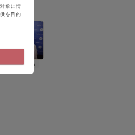
音波検査の重要性〜
を対象に情
提供を目的
シリーズ（全0本）
コー