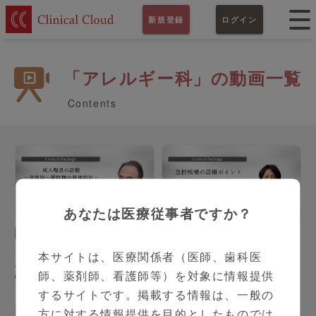
新規登録
ログイン
「アレルギー科」の動画一覧
Contents
あなたは医療従事者ですか？
呼吸器内科
アレルギー科
シリーズ（全2本）
シリーズ（全3本）
本サイトは、医療関係者（医師、歯科医
成人喘息の診療－急性期～
急性咳嗽の診療ポイント
師、薬剤師、看護師等）を対象に情報提供
慢性期の管理指針－
するサイトです。掲載する情報は、一般の
方に対する情報提供を目的としたものでは