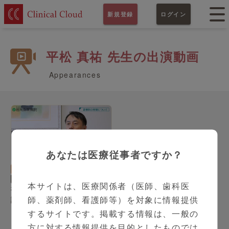
新規登録
ログイン
平松 真祐 先生の出演動画
Appearances
あなたは医療従事者ですか？
2:22
代謝内分泌内科
平松 真祐 先生
本サイトは、医療関係者（医師、歯科医
福岡山王病院 糖尿病・代
師、薬剤師、看護師等）を対象に情報提供
謝・内分泌内科 平松真祐
先生
するサイトです。掲載する情報は、一般の
方に対する情報提供を目的としたものでは