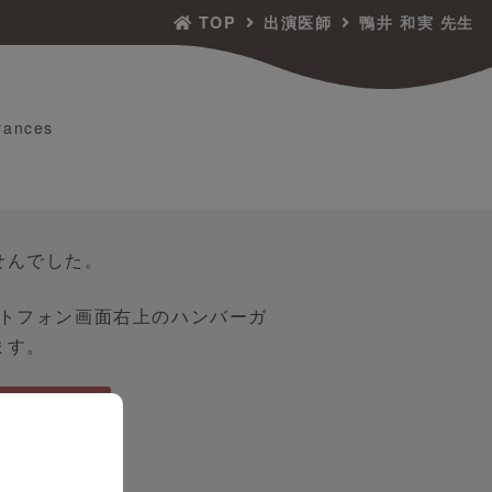
TOP
出演医師
鴨井 和実 先生
rances
せんでした。
ートフォン画面右上のハンバーガ
ます。