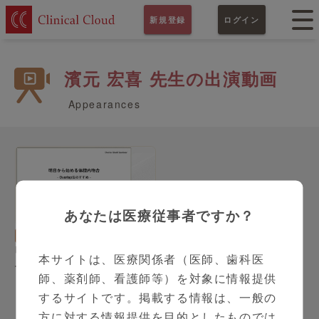
新規登録
ログイン
濱元 宏喜 先生の出演動画
Appearances
あなたは医療従事者ですか？
18:38
消化器外科
濱元 宏喜 先生
明日から始める体腔内吻合
本サイトは、医療関係者（医師、歯科医
-Overlap法のすすめ-
師、薬剤師、看護師等）を対象に情報提供
するサイトです。掲載する情報は、一般の
方に対する情報提供を目的としたものでは