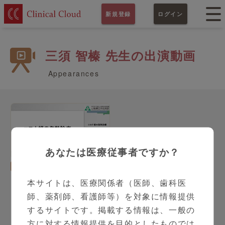
新規登録
ログイン
三須 智榛 先生の出演動画
Appearances
あなたは医療従事者ですか？
19:31
総合診療科
三須 智榛 先生
コロナ禍の発熱診療
本サイトは、医療関係者（医師、歯科医
師、薬剤師、看護師等）を対象に情報提供
するサイトです。掲載する情報は、一般の
方に対する情報提供を目的としたものでは