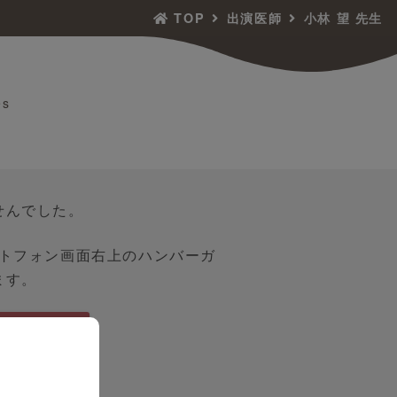
TOP
出演医師
小林 望 先生
es
せんでした。
ートフォン画面右上のハンバーガ
ます。