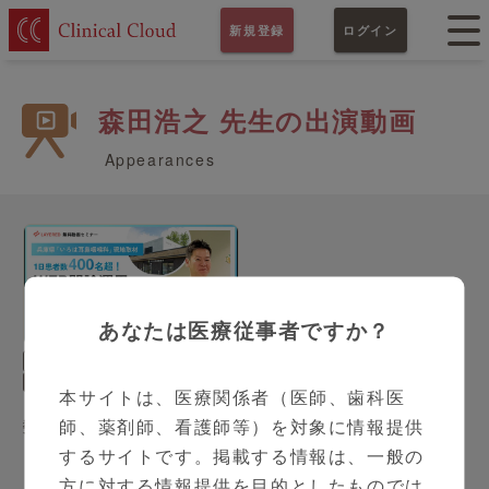
新規登録
ログイン
森田浩之 先生の出演動画
Appearances
あなたは医療従事者ですか？
29:28
PR
耳鼻咽喉科
森田浩之 先生
本サイトは、医療関係者（医師、歯科医
【現地取材動画】1日 患者
師、薬剤師、看護師等）を対象に情報提供
数400名超を支えるWEB問
診運用と組織マネジメント
するサイトです。掲載する情報は、一般の
の秘訣 いろは耳鼻咽喉科
方に対する情報提供を目的としたものでは