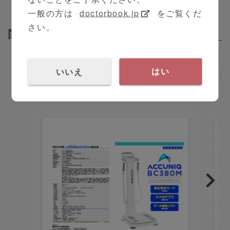
一般の方は
doctorbook.jp
をご覧くだ
さい。
関連資料
Related Attachments
いいえ
はい
ACCUNIQ_bc380m製品仕様
ACC