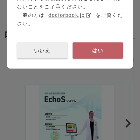
無被ばくで安心の測定。
ないことをご了承ください。
一般の方は
doctorbook.jp
をご覧くだ
超音波骨密度測定装置(EchoS,EchoStation)は、超
さい。
音波を使用した骨密度測定を可能にし、
関連資料
での検査を行うことができます。
無被ばく
Related Attachments
これにより、患者の負担を軽減しながら、より適切な
測定結果を提供します。
いいえ
はい
EchoS_カタログ
Ech
利便性
さらに、訪問診療にも対応可能で、患者の生活環境に
合わせた柔軟な対応が可能です。
院内であれば、外来診察室、病棟のベッドサイドにお
いても使用可能です。