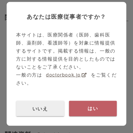
新型コロナウイルス感染症とインフルエンザは症状が
あなたは医療従事者ですか？
関連動画
似ているため、鑑別診断が困難です。2つの検査を
Related Contents
別々に行うのは、時間と手間がかかります。
本サイトは、医療関係者（医師、歯科医
Panbio™ COVID-19/Flu A&B ラピッド パネルは、
師、薬剤師、看護師等）を対象に情報提供
1本の鼻咽頭ぬぐい液用綿棒を使用することで、新型
するサイトです。掲載する情報は、一般の
コロナウイルス、A型インフルエンザ、B型インフルエ
方に対する情報提供を目的としたものでは
ンザを同時に検査し、１５分で結果を提供します。
ないことをご了承ください。
一般の方は
doctorbook.jp
をご覧くだ
診療所、病院などポイントオブケア現場で、多くの人
を迅速に検査するのに最適です。病気の蔓延を防ぐた
さい。
1:17
めに、実行可能な判断を迅速に下すことができます。
PR
内科
Panbio™ COVID-19/Flu A&B ラピッド
パネル
いいえ
はい