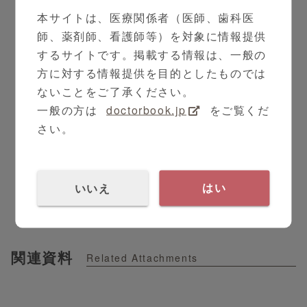
本サイトは、医療関係者（医師、歯科医
天然ゴムラテックス不使用の自着包帯で
師、薬剤師、看護師等）を対象に情報提供
す。
するサイトです。掲載する情報は、一般の
方に対する情報提供を目的としたものでは
ないことをご了承ください。
一般の方は
doctorbook.jp
をご覧くだ
さい。
0:59
PR
内科
ディスポーザブル止血ベルト くっつくバン
いいえ
はい
デージ™︎NL 使用方法
関連資料
Related Attachments
巻きづらい関節部の被覆、保持、軽度の
圧迫に加え、ディスポーザブル（使い捨
て）の止血ベルトとしてもご使用いただ