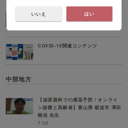
患者と医療従事者を守る！いしおか
いいえ
はい
医院の感染防止対策
11:26
COVID-19関連コンテンツ
中部地方
【泌尿器科での感染予防 / オンライ
ン診療と高齢者】富山県 砺波市 澤田
樹佳 先生
7:32