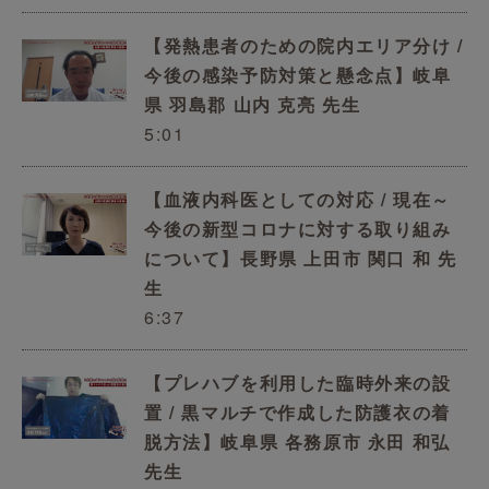
【発熱患者のための院内エリア分け /
今後の感染予防対策と懸念点】岐阜
県 羽島郡 山内 克亮 先生
5:01
【血液内科医としての対応 / 現在～
今後の新型コロナに対する取り組み
について】長野県 上田市 関口 和 先
生
6:37
【プレハブを利用した臨時外来の設
置 / 黒マルチで作成した防護衣の着
脱方法】岐阜県 各務原市 永田 和弘
先生