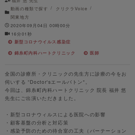
福井 悠 先生
動画の種類で探す
クリクラVoice
関東地方
2020年09月04日 00時00分
16分01秒
新型コロナウイルス感染症
錦糸町内科ハートクリニック
医師
全国の診療所・クリニックの先生方に診療の今をお
伺いする ”Doctor'sエールバトン"。
今回は、錦糸町内科ハートクリニック 院長 福井 悠
先生にご出演いただきました。
・新型コロナウィルスによる医院への影響
・顧客基盤の分析と対応策
・感染予防のための待合室の工夫（パーテーション