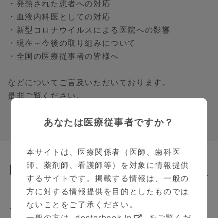
・発熱された患者への対応
・血液内科医としての対応
・新型コロナウイルスによる医院への影響
・現在～今後の取り組みについて
・全国の医療従事者の皆様へ
などについてご言及いただいております。
是非ご覧ください。
あなたは医療従事者ですか？
本サイトは、医療関係者（医師、歯科医
師、薬剤師、看護師等）を対象に情報提供
関連動画
Related Contents
するサイトです。掲載する情報は、一般の
方に対する情報提供を目的としたものでは
クリクラVoice
ないことをご了承ください。
一般の方は
doctorbook.jp
をご覧くだ