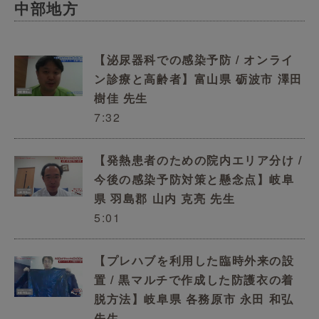
中部地方
【泌尿器科での感染予防 / オンライ
ン診療と高齢者】富山県 砺波市 澤田
樹佳 先生
7:32
【発熱患者のための院内エリア分け /
今後の感染予防対策と懸念点】岐阜
県 羽島郡 山内 克亮 先生
5:01
【プレハブを利用した臨時外来の設
置 / 黒マルチで作成した防護衣の着
脱方法】岐阜県 各務原市 永田 和弘
先生