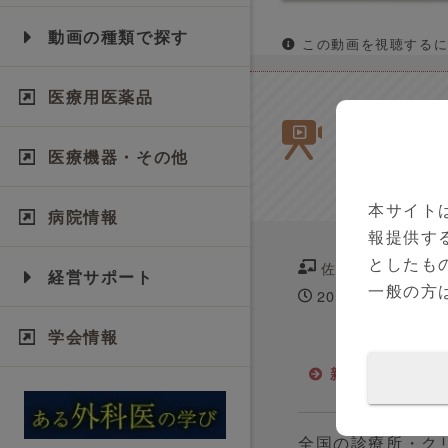
動画の種類で探す
この動画を視聴するに
医療用医薬品
【新型コロ
ビスにおけ
医療機器・その他
生
本サイト
病院情報
報提供す
としたも
佐久間 浩史 先生
経営サポート
一般の方
2020年09月24日
学会情報
新型コロナウイ
全国の診療所・クリ