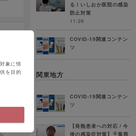
る！いしおか医院の感染
防止対策
11:26
サー
COVID-19関連コンテン
史 先
ツ
を対象に情
提供を目的
関東地方
COVID-19関連コンテン
ツ
【発熱患者への対応 / 今
後の感染症対策】千葉県
ル