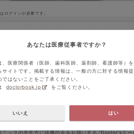
はログインが必要です。
ナ禍におけるEKCの対処 / ヒト・モノ・
る感染症対策】神奈川県 横浜市 佐久間 浩
あなたは医療従事者ですか？
は、医療関係者（医師、歯科医師、薬剤師、看護師等）
るサイトです。掲載する情報は、一般の方に対する情報
のではないことをご了承ください。
動画の種類で探す
クリクラVoice
関東地方
は
doctorbook.jp
をご覧ください。
 00時00分
7分05秒
ルス感染症
戸塚ヒロ眼科
医師
いいえ
はい
ニックの先生方に診療の今をお伺いする ”Doctor'sエー