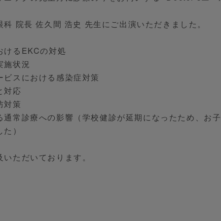
科 院長 佐久間 浩史 先生にご出演いただきました。
おけるEKCの対処
実施状況
ービスにおける感染症対策
と対応
防対策
る通常診療への影響（学校健診が延期になったため、お
した）
及いただいております。
。