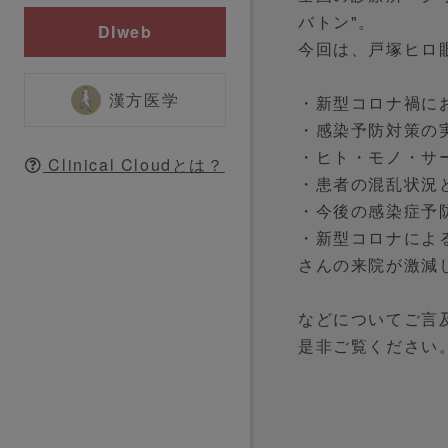
バトン"。
DIweb
今回は、戸塚ヒロ眼
漢方医学
・新型コロナ禍に
・感染予防対策の
・ヒト・モノ・サ
Clinical Cloudとは？
・患者の混乱状況
・今後の感染症予
・新型コロナによ
さんの来院が激減
などについてご言
是非ご覧ください