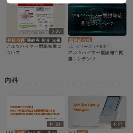
3:50
神経内科
藥師寺 祐介 先生
脳神経内科
アルツハイマー型認知症に
シリーズ（全9本）
ついて
アルツハイマー型認知症関
連コンテンツ
内科
11:21
1:57
PR
内科
丸山 彰一 先生
PR
内科