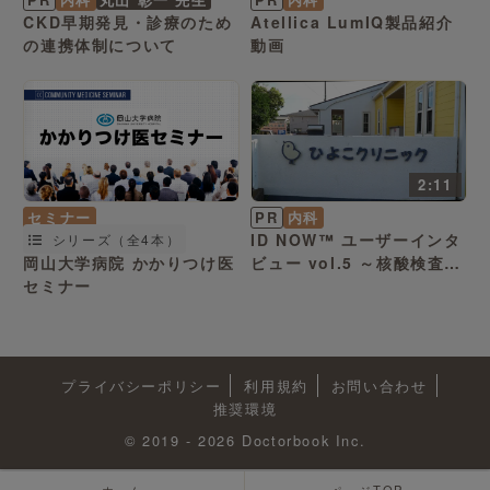
CKD早期発見・診療のため
Atellica LumIQ製品紹介
の連携体制について
動画
2:11
セミナー
PR
内科
ID NOW™ ユーザーインタ
シリーズ（全4本）
岡山大学病院 かかりつけ医
ビュー vol.5 ～核酸検査の
セミナー
重要性
プライバシーポリシー
利用規約
お問い合わせ
推奨環境
© 2019 - 2026 Doctorbook Inc.