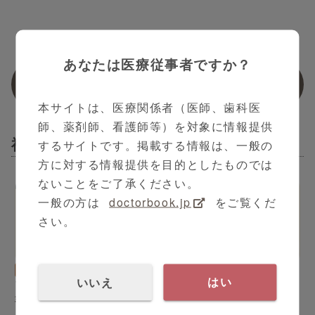
Part3
あなたは医療従事者ですか？
関連動画
本サイトは、医療関係者（医師、歯科医
師、薬剤師、看護師等）を対象に情報提供
神経内科
するサイトです。掲載する情報は、一般の
方に対する情報提供を目的としたものでは
ないことをご了承ください。
一般の方は
doctorbook.jp
をご覧くだ
さい。
3:15
4:53
神経内科
藥師寺 祐介 先生
神経内科
藥師寺 祐介 先生
いいえ
はい
アルツハイマー型認知症の
アルツハイマー型認知症の
非薬物療法・予防について
診断と治療