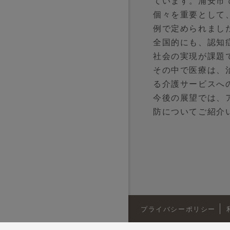
ています。浦安市
個々を重要として
例で定められまし
全国的にも、認知
社会の実現が課題
その中で医療は、
る介護サービスへ
今後の展望では、
防についてご紹介
プライバシーポリシー
<