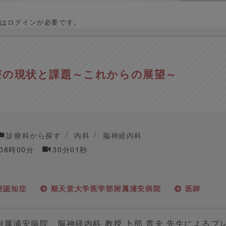
はログインが必要です。
療の現状と課題～これからの展望～
診療科から探す
内科
脳神経内科
 08時00分
30分01秒
型認知症
順天堂大学医学部附属浦安病院
医師
属浦安病院 脳神経内科 教授 卜部 貴夫 先生によるプ