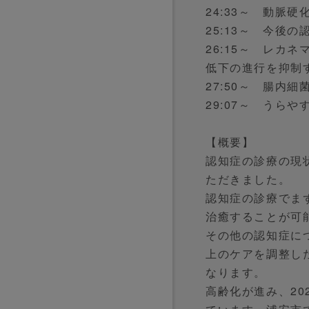
24:33～ 動脈
25:13～ 今後
26:15～ レカ
低下の進行を抑制
27:50～ 腸内
29:07～ うら
【概要】
認知症の診療の現
ただきました。
認知症の診療でま
治癒することが可
その他の認知症に
上のケアを調整し
なります。
高齢化が進み、20