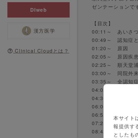
ゼンテーションで
DIweb
【目次】
漢方医学
00:11～ あいさ
00:49～ 認知症
01:20～ 原因
Clinical Cloudとは？
02:05～ 原因疾
02:25～ 順天
03:00～ 同院
03:35～ 全認
04:02～ 四大
04:36～ 認知症
06:00～ 認知機
06:52～ 頭部CT
本サイト
07:23～ 治せ
報提供す
08:42～ 認知
としたも