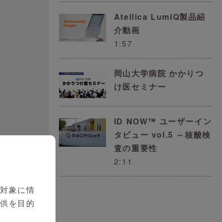
Atellica LumIQ製品紹
介動画
1:57
岡山大学病院 かかりつ
け医セミナー
ID NOW™ ユーザーイン
タビュー vol.5 ～核酸検
査の重要性
2:11
を対象に情
提供を目的