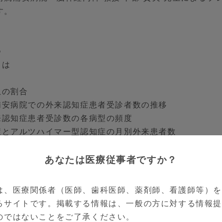
す。
つ
とは
患の割合
堂浦安病院での外来認知症患者受診者数の推移
外来認知症患者受診数の各病型の頻度
知症とアルツハイマー型認知症の月別外来患者数
認知症の年間患者数と割合の推移
あなたは医療従事者ですか？
診療の流れ
能テスト-血液検査
-MRI検査
は、医療関係者（医師、歯科医師、薬剤師、看護師等）
る認知症をみつける
るサイトです。掲載する情報は、一般の方に対する情報
症関連の脳外科手術実績の推移
のではないことをご了承ください。