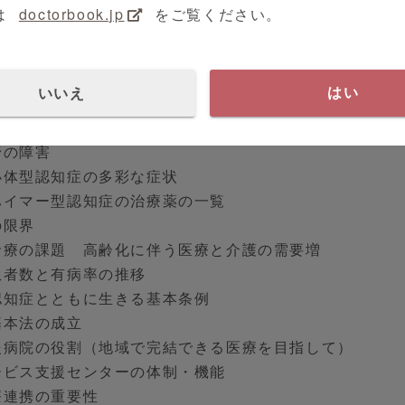
シンチ
は
doctorbook.jp
をご覧ください。
症病型の責任病変部位
知症の違い
ツハイマー型認知症について
いいえ
はい
症状と周辺症状について
ツハイマー型認知症の食欲低下/アパシー/ADL障害
野の障害
ー小体型認知症の多彩な症状
ツハイマー型認知症の治療薬の一覧
の限界
症診療の課題 高齢化に伴う医療と介護の需要増
症患者数と有病率の推移
市認知症とともに生きる基本条例
症基本法の成立
支援病院の役割（地域で完結できる医療を目指して）
サービス支援センターの体制・機能
医療連携の重要性