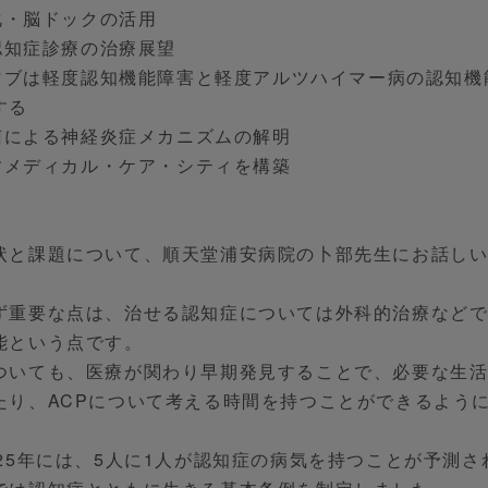
硬化・脳ドックの活用
の認知症診療の治療展望
ネマブは軽度認知機能障害と軽度アルツハイマー病の認知機
する
細菌による神経炎症メカニズムの解明
やすメディカル・ケア・シティを構築
状と課題について、順天堂浦安病院の卜部先生にお話し
ず重要な点は、治せる認知症については外科的治療など
能という点です。
ついても、医療が関わり早期発見することで、必要な生
たり、ACPについて考える時間を持つことができるよう
25年には、5人に1人が認知症の病気を持つことが予測さ