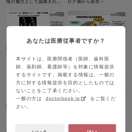
域の魅力として認識される
ロナ禍から現在～
病院をめざして
あなたは医療従事者ですか？
37:54
30:01
循環器内科
戸叶 隆司 先生
脳神経内科
卜部 貴夫 先生
順天堂医学部附属浦安病院
認知症診療の現状と課題～
本サイトは、医療関係者（医師、歯科医
ハートセンターの役割ー最
これからの展望～
師、薬剤師、看護師等）を対象に情報提供
新の検査と治療の展望
するサイトです。掲載する情報は、一般の
方に対する情報提供を目的としたものでは
ないことをご了承ください。
一般の方は
doctorbook.jp
をご覧くだ
13:05
9:59
さい。
糖尿病内科
佐藤 博亮 先生
総合診療科
髙橋 宏瑞 先生
当院糖尿病・内分泌内科に
総合診療医ができること
於ける糖尿病教育入院への
取り組み
いいえ
はい