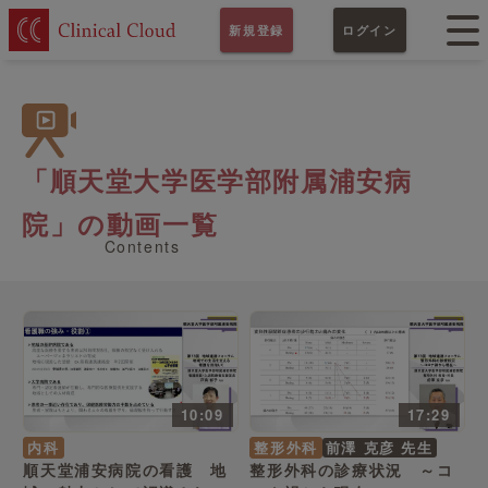
新規登録
ログイン
「順天堂大学医学部附属浦安病
院」の動画一覧
Contents
10:09
17:29
内科
整形外科
前澤 克彦 先生
順天堂浦安病院の看護 地
整形外科の診療状況 ～コ