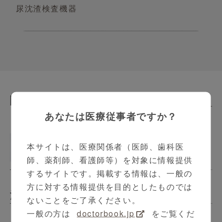
尿沈渣検査機器
関連動画
Related Contents
あなたは医療従事者ですか？
UF-1500ハルンカップ操作説明動画
本サイトは、医療関係者（医師、歯科医
1:33
師、薬剤師、看護師等）を対象に情報提供
するサイトです。掲載する情報は、一般の
方に対する情報提供を目的としたものでは
泌尿器科
ないことをご了承ください。
一般の方は
doctorbook.jp
をご覧くだ