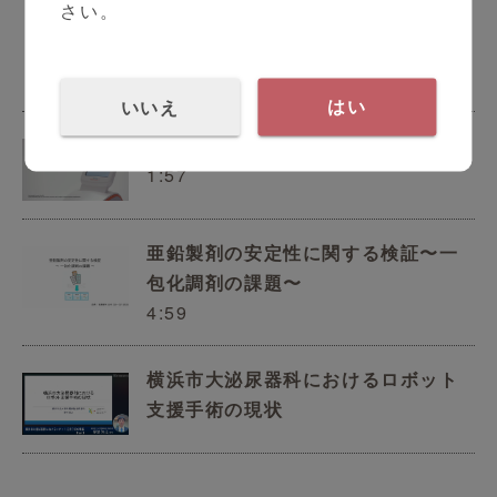
さい。
CKD早期発見・診療のための連携体
制について
11:21
いいえ
はい
Atellica LumIQ製品紹介動画
1:57
亜鉛製剤の安定性に関する検証〜一
包化調剤の課題〜
4:59
横浜市大泌尿器科におけるロボット
支援手術の現状