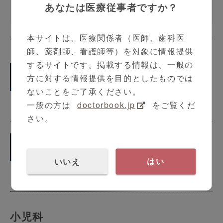
あなたは医療従事者ですか？
元にした私の診療
本サイトは、医療関係者（医師、歯科医
師、薬剤師、看護師等）を対象に情報提供
するサイトです。掲載する情報は、一般の
小児気管支喘息ガイドラインを元に
方に対する情報提供を目的としたものでは
した私の診療 part2 「小児気管支喘
ないことをご了承ください。
息の重症度分類と薬の選択」
一般の方は
doctorbook.jp
をご覧くだ
14:13
さい。
小児気管支喘息ガイドラインを元に
した私の診療 part3 「小児喘息の移
いいえ
はい
行期医療と喘息デーの啓蒙活動」
15:51
小児科