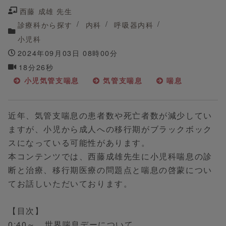
西藤 成雄 先生
診療科から探す
内科
呼吸器内科
小児科
2024年09月03日 08時00分
18分26秒
小児気管支喘息
気管支喘息
喘息
近年、気管支喘息の患者数や死亡者数が減少してい
ますが、小児から成人への移行期がブラックボック
スになっている可能性があります。
本コンテンツでは、西藤成雄先生に小児科喘息の診
断と治療、移行期医療の問題点と喘息の啓蒙につい
てお話しいただいております。
【目次】
0:40～ 世界喘息デーについて