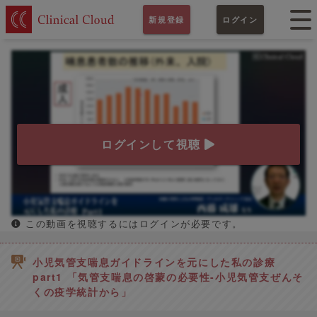
新規登録
ログイン
ログインして視聴
この動画を視聴するにはログインが必要です。
小児気管支喘息ガイドラインを元にした私の診療
part1 「気管支喘息の啓蒙の必要性-小児気管支ぜんそ
くの疫学統計から」