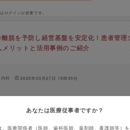
はログインが必要です。
診離脱を予防し経営基盤を安定化！患者管理
入メリットと活用事例のご紹介
内科
2025年03月27日 15時35分
他
医師
PR
あなたは医療従事者ですか？
は、医療関係者（医師、歯科医師、薬剤師、看護師等）
定のため、受診患者の離脱予防とリピート率の向上が重