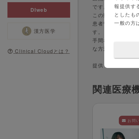
報提供す
です。
DIweb
としたも
この動画では、受
一般の方
患者管理システム「
漢方医学
す。
手間なく経営デー
な方法が知りたい
Clinical Cloudとは？
提供：株式会社レ
関連医療
お問