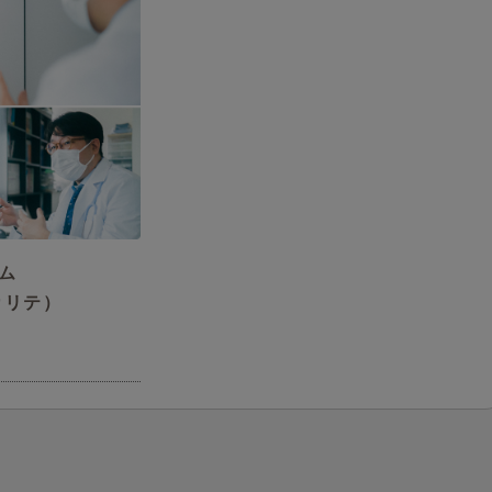
ム
カカリテ）