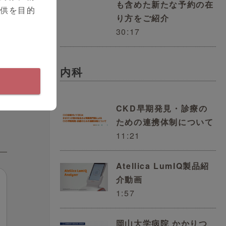
も含めた新たな予約の在
提供を目的
り方をご紹介
、
30:17
的
内科
CKD早期発見・診療の
ための連携体制について
11:21
Atellica LumIQ製品紹
介動画
1:57
岡山大学病院 かかりつ