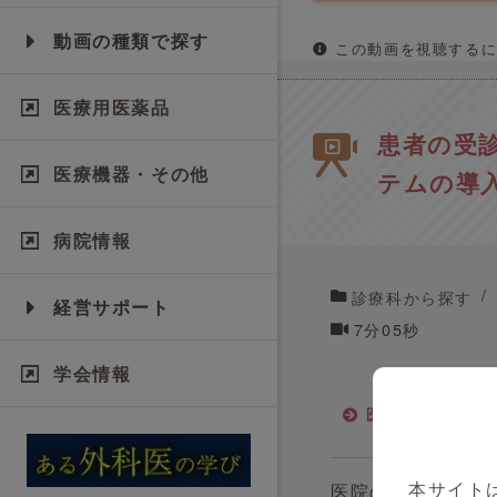
動画の種類で探す
この動画を視聴するに
医療用医薬品
患者の受
医療機器・その他
テムの導
病院情報
診療科から探す
経営サポート
7分05秒
学会情報
医療機器・その
本サイト
医院の経営基盤安