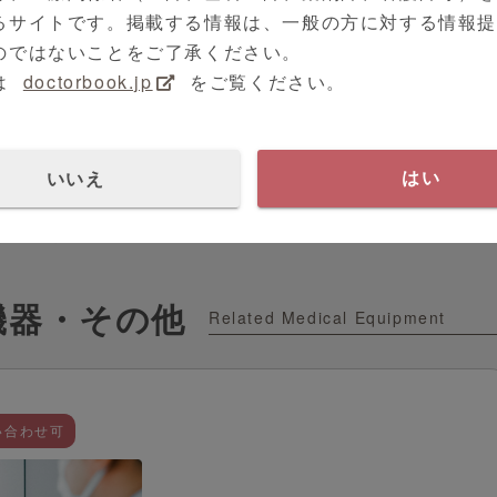
るサイトです。掲載する情報は、一般の方に対する情報
のではないことをご了承ください。
診離脱による収益損失のシミュレーションを交えながら
は
doctorbook.jp
をご覧ください。
Kakarite(カカリテ)」の導入メリットをご紹介していま
タを可視化したい、既存患者の新規相談を促進する具体
、という先生はぜひご覧ください。
いいえ
はい
イヤード
機器・その他
Related Medical Equipment
い合わせ可