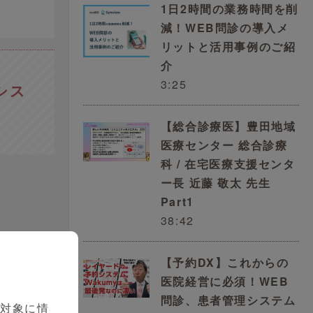
1日2時間の業務時間を削
減！WEB問診の導入メ
リットと活用事例のご紹
介
3:25
シス
【総合診療医】豊田地域
医療センター 総合診療
科 / 在宅医療支援センタ
ー長 近藤 敬太 先生
Part1
38:42
【予約DX】これからの
医院経営に必須！WEB
問診、患者管理システム
を対象に情
要