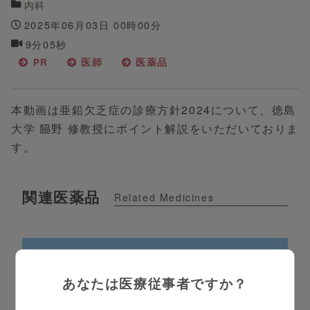
内科
2025年06月03日 00時00分
9分05秒
PR
医師
医薬品
本動画は亜鉛欠乏症の診療方針2024について、徳島
大学 𦚰野 修教授にポイント解説をいただいておりま
す。
関連医薬品
Related Medicines
あなたは医療従事者ですか？