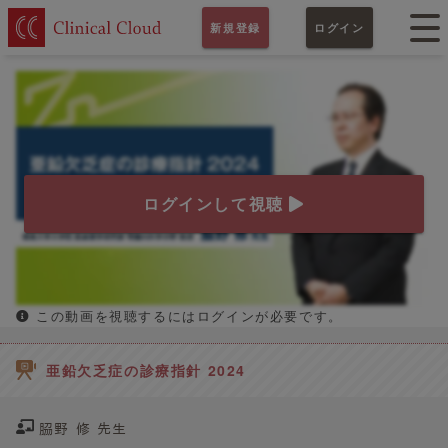
新規登録
ログイン
ログインして視聴
この動画を視聴するにはログインが必要です。
亜鉛欠乏症の診療指針 2024
𦚰野 修 先生