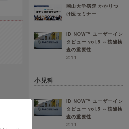
岡山大学病院 かかりつ
け医セミナー
ID NOW™ ユーザーイン
タビュー vol.5 ～核酸検
査の重要性
2:11
小児科
ID NOW™ ユーザーイン
タビュー vol.5 ～核酸検
査の重要性
2:11