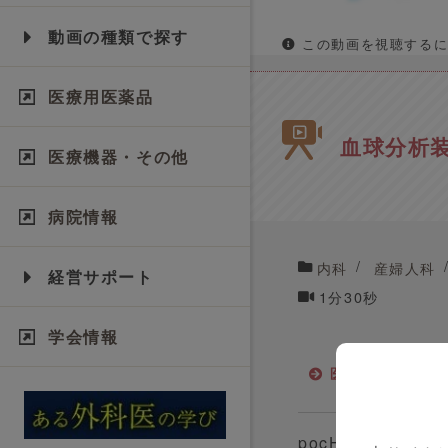
動画の種類で探す
この動画を視聴するに
医療用医薬品
血球分析装
医療機器・その他
病院情報
内科
産婦人科
経営サポート
1分30秒
学会情報
医療機器・その
pocH-120の