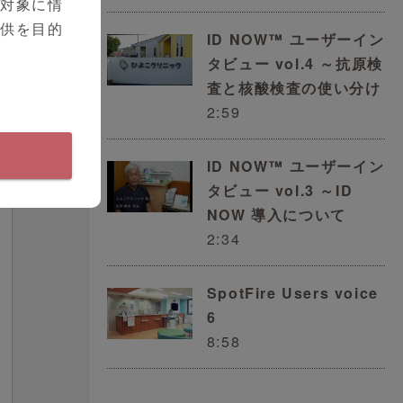
を対象に情
提供を目的
ID NOW™ ユーザーイン
タビュー vol.4 ～抗原検
査と核酸検査の使い分け
2:59
ID NOW™ ユーザーイン
タビュー vol.3 ～ID
NOW 導入について
2:34
SpotFire Users voice
6
8:58