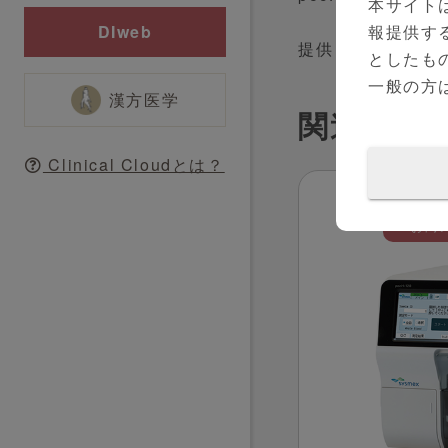
本サイト
報提供す
DIweb
提供：シスメック
としたも
一般の方
漢方医学
関連医療
Clinical Cloudとは？
お問