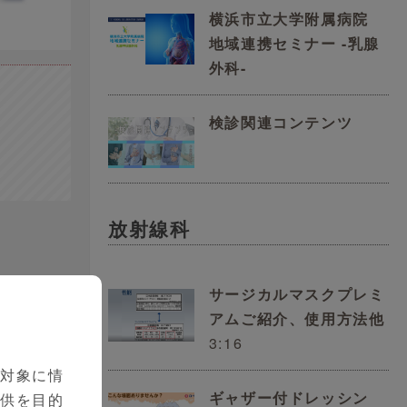
横浜市立大学附属病院
地域連携セミナー -乳腺
外科-
検診関連コンテンツ
放射線科
サージカルマスクプレミ
アムご紹介、使用方法他
3:16
を対象に情
ギャザー付ドレッシン
提供を目的
速