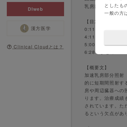
としたも
乳房部分照射（AP
DIweb
一般の方
【目次】
漢方医学
0:11～加速乳房部
4:11～加速乳房
5:00～加速乳房
Clinical Cloudとは？
6:28～まとめ
【概要文】
加速乳房部分照射
的に短期間照射す
房や周辺臓器への
ります。治療成績
されています。た
るという欠点があ