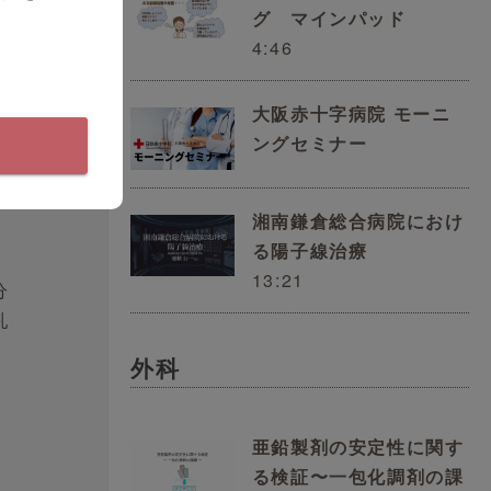
グ マインパッド
4:46
大阪赤十字病院 モーニ
ングセミナー
湘南鎌倉総合病院におけ
る陽子線治療
13:21
分
乳
な
外科
な
あ
亜鉛製剤の安定性に関す
る検証〜一包化調剤の課