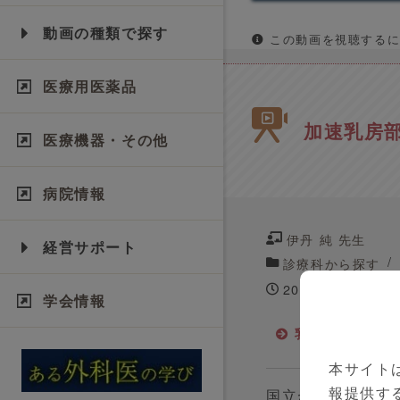
動画の種類で探す
この動画を視聴するに
医療用医薬品
加速乳房部
医療機器・その他
病院情報
伊丹 純 先生
経営サポート
診療科から探す
2019年06月14日
学会情報
乳がん
国
本サイト
報提供す
国立がん研究センタ