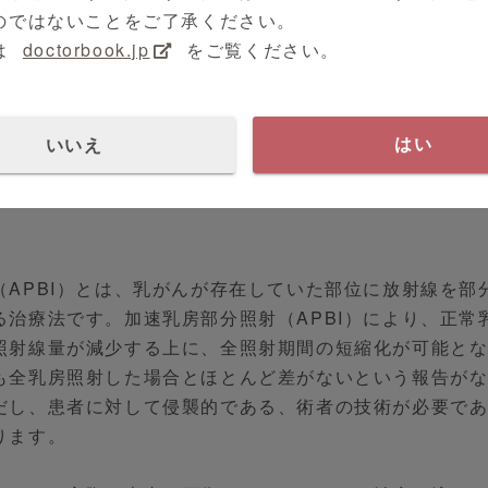
のではないことをご了承ください。
BI）」のプレゼンテーションです。
は
doctorbook.jp
をご覧ください。
分照射（APBI）とは
部分照射（APBI）の利点・欠点
いいえ
はい
部分照射（APBI）の治療方法と流れ
（APBI）とは、乳がんが存在していた部位に放射線を部
る治療法です。加速乳房部分照射（APBI）により、正常
照射線量が減少する上に、全照射期間の短縮化が可能と
も全乳房照射した場合とほとんど差がないという報告が
だし、患者に対して侵襲的である、術者の技術が必要で
ります。