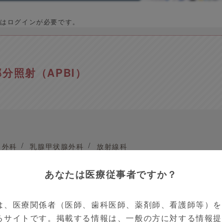
はログインが必要です。
分照射（APBI）
外科
乳腺甲状腺外科
放射線科
 00時00分
7分08秒
あなたは医療従事者ですか？
立がん研究センター中央病院
医師
は、医療関係者（医師、歯科医師、薬剤師、看護師等）
るサイトです。掲載する情報は、一般の方に対する情報
ー中央病院 放射線治療科 科長 伊丹 純先生による「加