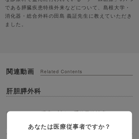
である膵臓疾患特殊外来などについて、島根大学・
消化器・総合外科の田島 義証先生に教えていただき
ました。
関連動画
Related Contents
肝胆膵外科
膵癌に対する重粒子線治療
あなたは医療従事者ですか？