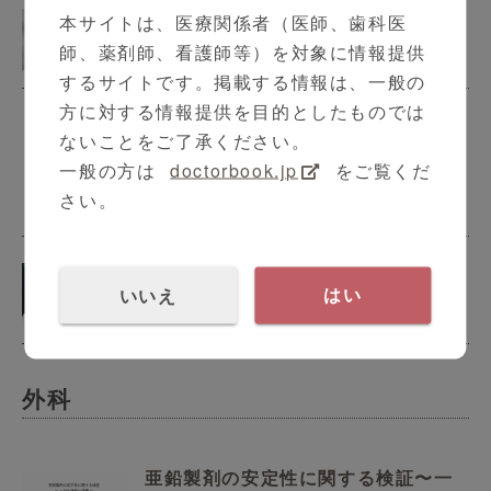
マイクロ波が与える肝がん治療イン
本サイトは、医療関係者（医師、歯科医
パクト
師、薬剤師、看護師等）を対象に情報提供
するサイトです。掲載する情報は、一般の
方に対する情報提供を目的としたものでは
帝京大学医学部附属病院
ないことをご了承ください。
一般の方は
doctorbook.jp
をご覧くだ
さい。
膵臓疾患特殊外来
いいえ
はい
9:51
外科
亜鉛製剤の安定性に関する検証〜一