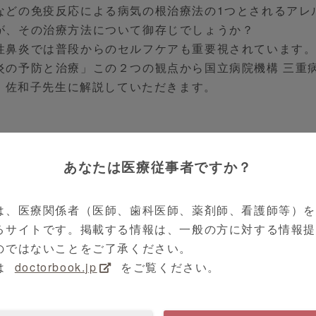
などの免疫反応による病気の根治療法の1つとされるアレ
が、その治療方法について御存じでしょうか？
性鼻炎では普段からのセルフケアも重要視されています
炎の予防と治療」この２つの観点から国立病院機構 三重
田 佐和子先生に解説していただきます。
療法、その治療方法とは！？
あなたは医療従事者ですか？
ン薬やステロイド吸入剤では症状を和らげることはでき
は出来ません。
は、医療関係者（医師、歯科医師、薬剤師、看護師等）
が、根治治療のためのアレルゲン免疫療法です。
るサイトです。掲載する情報は、一般の方に対する情報
法は薬の投与方法によって治療方法が異なり、皮下投与
のではないことをご了承ください。
方法があります。
は
doctorbook.jp
をご覧ください。
法にはメリット、デメリットがあり、医師と相談しなが
法を選ぶ必要があります。