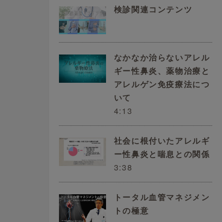
検診関連コンテンツ
悪
に
なかなか治らないアレル
ギー性鼻炎、薬物治療と
分
アレルゲン免疫療法につ
いて
。
4:13
社会に根付いたアレルギ
こ
ー性鼻炎と喘息との関係
3:38
トータル血管マネジメン
影
トの極意