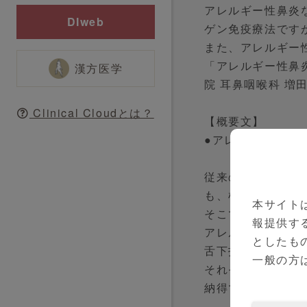
アレルギー性鼻炎
DIweb
ゲン免疫療法です
また、アレルギー
「アレルギー性鼻
漢方医学
院 耳鼻咽喉科 増
Clinical Cloudとは？
【概要文】
●アレルゲン免疫
従来の抗ヒスタミ
も、根治すること
本サイト
そこで登場したの
報提供す
アレルゲン免疫療
としたも
舌下投与の２つの
一般の方
それぞれの治療方
納得できる治療方