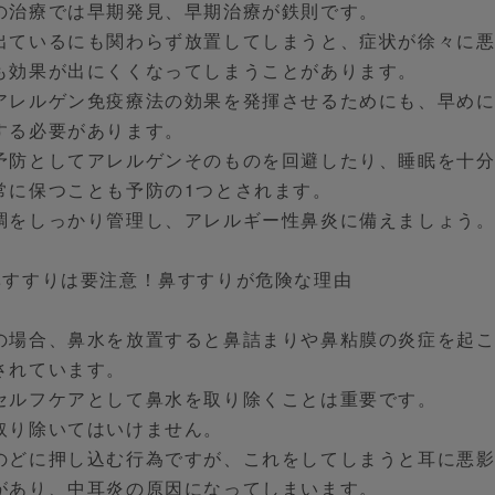
の治療では早期発見、早期治療が鉄則です。
出ているにも関わらず放置してしまうと、症状が徐々に
も効果が出にくくなってしまうことがあります。
アレルゲン免疫療法の効果を発揮させるためにも、早め
する必要があります。
予防としてアレルゲンそのものを回避したり、睡眠を十
常に保つことも予防の1つとされます。
調をしっかり管理し、アレルギー性鼻炎に備えましょう
鼻すすりは要注意！鼻すすりが危険な理由
の場合、鼻水を放置すると鼻詰まりや鼻粘膜の炎症を起
されています。
セルフケアとして鼻水を取り除くことは重要です。
取り除いてはいけません。
のどに押し込む行為ですが、これをしてしまうと耳に悪
があり、中耳炎の原因になってしまいます。