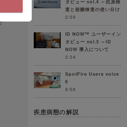
タビュー vol.4 ～抗原検
査と核酸検査の使い分け
2:59
で
ID NOW™ ユーザーイン
の
タビュー vol.3 ～ID
NOW 導入について
2:34
ん
SpotFire Users voice
っ
6
8:58
ト
疾患病態の解説