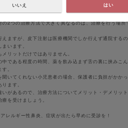
いいえ
はい
療法、皮下と舌下どっちがいいの？
射の2つの治療方法で大きく異なるのは、治療を行う場所
行えますが、皮下注射は医療機関でしか行えず通院する
しまいます。
もメリットだけではありません。
の中である程度の時間、薬を飲み込まず舌の裏に挟みこ
ます。
を聞いてくれない小児患者の場合、保護者に負担がかか
あります。
違いがあるので、治療方法についてメリット・デメリッ
治療を受けましょう。
いアレルギー性鼻炎、症状が出たら早めに受診を！