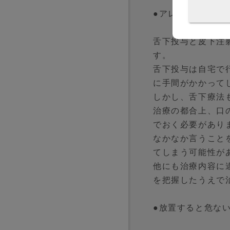
●アレルゲン免疫
舌下投与と皮下注
す。
舌下投与は自宅で
に手間がかかって
しかし、舌下療法
治療の都合上、口
でおく必要があり
なかなか言うこと
てしまう可能性が
他にも治療内容に
を把握したうえで
●放置すると危な