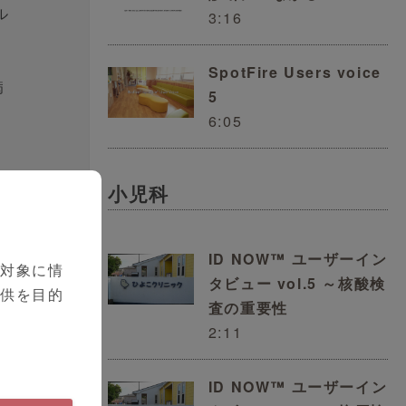
ル
3:16
。
SpotFire Users voice
病
5
6:05
小児科
て
ID NOW™ ユーザーイン
を対象に情
タビュー vol.5 ～核酸検
提供を目的
と
査の重要性
2:11
ら
ID NOW™ ユーザーイン