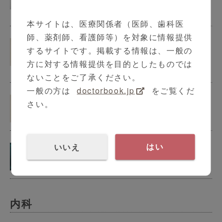
3:15
本サイトは、医療関係者（医師、歯科医
師、薬剤師、看護師等）を対象に情報提供
アルツハイマー型認知症の診断と治
するサイトです。掲載する情報は、一般の
療
方に対する情報提供を目的としたものでは
4:53
ないことをご了承ください。
一般の方は
doctorbook.jp
をご覧くだ
アルツハイマー型認知症について
さい。
3:50
アルツハイマー型認知症関連コンテ
いいえ
はい
ンツ
内科