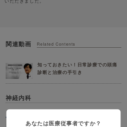
いただきました。
関連動画
Related Contents
知っておきたい！日常診療での頭痛
診断と治療の手引き
神経内科
アルツハイマー型認知症の非薬物療
あなたは医療従事者ですか？
法・予防について