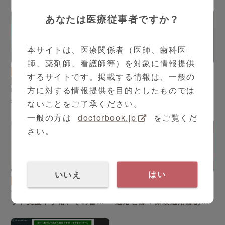
の？
関与の可能性-
あなたは医療従事者ですか？
本サイトは、医療関係者（医師、歯科医
3:09
12:16
師、薬剤師、看護師等）を対象に情報提供
乳腺甲状腺外科
乳腺甲状腺外科
するサイトです。掲載する情報は、一般の
中条 哲浩 先生
中条 哲浩 先生
方に対する情報提供を目的としたものでは
甲状腺内視鏡手術とは ; 手
根治性と安全性を両立した
術の特徴や適用される腫瘍
甲状腺内視鏡手術
ないことをご了承ください。
はどれ？
一般の方は
doctorbook.jp
をご覧くだ
さい。
3:09
3:00
いいえ
はい
婦人科
小林 裕明 先生
婦人科
小林 裕明 先生
子宮がん治療におけるロボ
子宮がんのロボット手術の
ット支援下手術、その普及
適応とは：保険適用はある
のための取り組みとは？
のか？