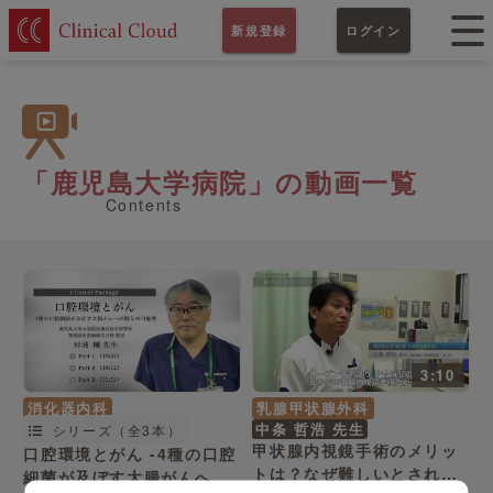
新規登録
ログイン
「鹿児島大学病院」の動画一覧
Contents
3:10
消化器内科
乳腺甲状腺外科
中条 哲浩 先生
シリーズ（全3本）
甲状腺内視鏡手術のメリッ
口腔環境とがん -4種の口腔
トは？なぜ難しいとされる
細菌が及ぼす大腸がんへの