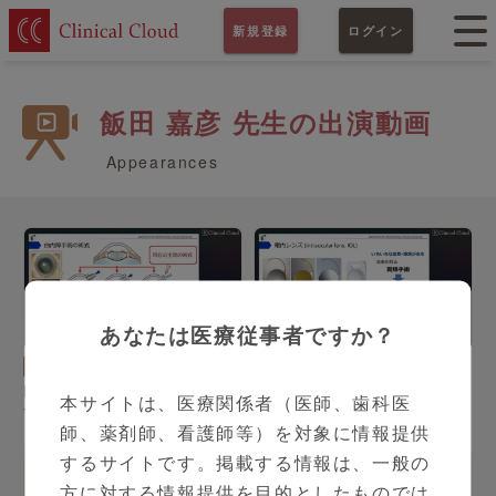
新規登録
ログイン
飯田 嘉彦 先生の出演動画
Appearances
あなたは医療従事者ですか？
14:47
15:38
眼科
飯田 嘉彦 先生
眼科
飯田 嘉彦 先生
白内障手術の現状につい
白内障手術の現状につい
本サイトは、医療関係者（医師、歯科医
て Part1
て Part2
師、薬剤師、看護師等）を対象に情報提供
するサイトです。掲載する情報は、一般の
方に対する情報提供を目的としたものでは