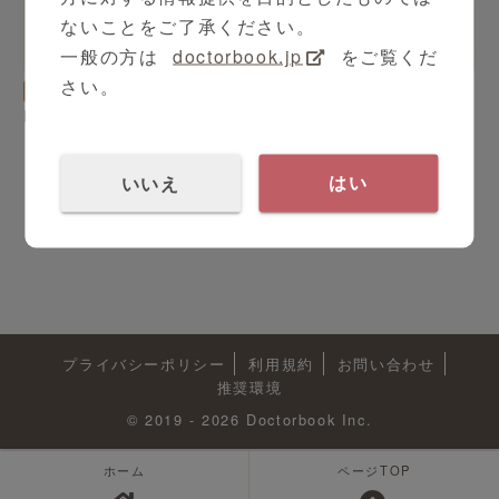
ないことをご了承ください。
一般の方は
doctorbook.jp
をご覧くだ
3:20
3:33
さい。
眼科
飯田 嘉彦 先生
眼科
飯田 嘉彦 先生
白内障の症状・原因
白内障手術の注意点
いいえ
はい
プライバシーポリシー
利用規約
お問い合わせ
推奨環境
© 2019 - 2026 Doctorbook Inc.
ホーム
ページTOP