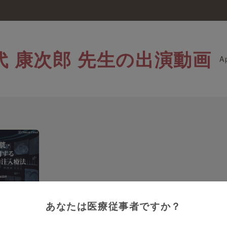
代 康次郎 先生の出演動画
A
14:44
 先生
あなたは医療従事者ですか？
神経因性膀
ス毒素膀胱