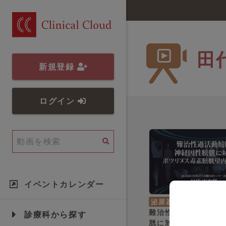
田
新規登録
ログイン
イベントカレンダー
泌尿器科
田代 康次郎
難治性過活動膀胱・
診療科から探す
胱に対するボツリヌ