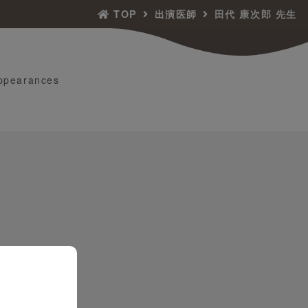
TOP
出演医師
田代 康次郎 先生
ppearances