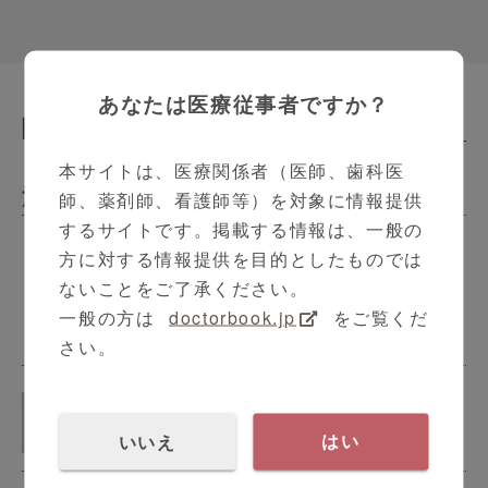
あなたは医療従事者ですか？
関連動画
Related Contents
本サイトは、医療関係者（医師、歯科医
泌尿器科
師、薬剤師、看護師等）を対象に情報提供
するサイトです。掲載する情報は、一般の
方に対する情報提供を目的としたものでは
CKD早期発見・診療のための連携体
ないことをご了承ください。
制について
一般の方は
doctorbook.jp
をご覧くだ
11:21
さい。
Atellica LumIQ製品紹介動画
1:57
いいえ
はい