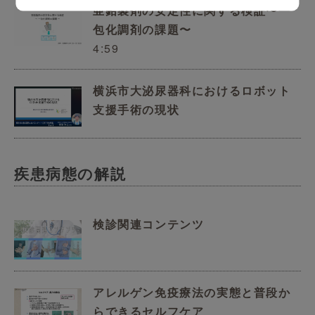
亜鉛製剤の安定性に関する検証〜一
包化調剤の課題〜
4:59
横浜市大泌尿器科におけるロボット
支援手術の現状
疾患病態の解説
検診関連コンテンツ
アレルゲン免疫療法の実態と普段か
らできるセルフケア