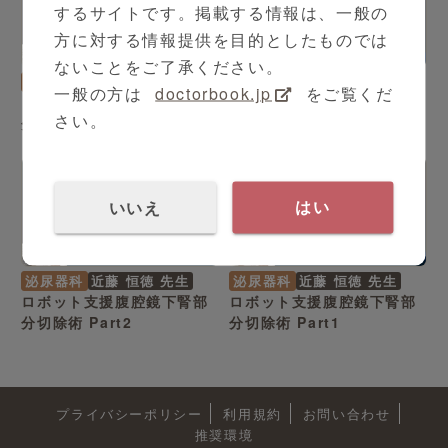
するサイトです。掲載する情報は、一般の
方に対する情報提供を目的としたものでは
4:23
5:52
ないことをご了承ください。
泌尿器科
近藤 恒徳 先生
泌尿器科
近藤 恒徳 先生
一般の方は
doctorbook.jp
をご覧くだ
ロボット支援腹腔鏡下腎部
ロボット支援腹腔鏡下腎部
さい。
分切除術 Part4
分切除術 Part3
いいえ
はい
6:29
4:59
泌尿器科
近藤 恒徳 先生
泌尿器科
近藤 恒徳 先生
ロボット支援腹腔鏡下腎部
ロボット支援腹腔鏡下腎部
分切除術 Part2
分切除術 Part1
プライバシーポリシー
利用規約
お問い合わせ
推奨環境