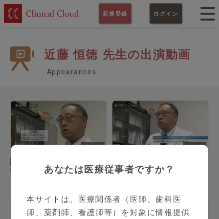
新規登録
ログイン
近藤 恒徳 先生の出演動画
Appearances
3:00
2:56
泌尿器科
近藤 恒徳 先生
泌尿器科
近藤 恒徳 先生
あなたは医療従事者ですか？
腎臓がんの診断と治療法
腎臓がんの治療法はより体
にやさしく進化している
本サイトは、医療関係者（医師、歯科医
師、薬剤師、看護師等）を対象に情報提供