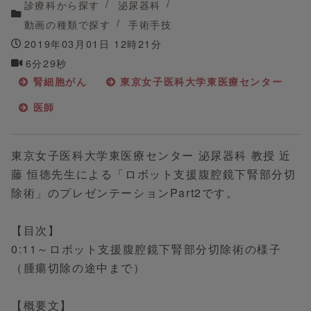
診療科から探す
泌尿器科
動画の種類で探す
手術手技
2019年03月01日 12時21分
6分29秒
腎細胞がん
東京女子医科大学東医療センター
医師
東京女子医科大学東医療センター 泌尿器科 教授 近
藤 恒徳先生による「ロボット支援腹腔鏡下腎部分切
除術」のプレゼンテーションPart2です。
【目次】
0:11～ロボット支援腹腔鏡下腎部分切除術の様子
（腫瘍切除の途中まで）
【概要文】