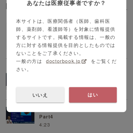
あなたは医療従事者ですか？
関連動画
Related Contents
本サイトは、医療関係者（医師、歯科医
師、薬剤師、看護師等）を対象に情報提供
ロボット支援腹腔鏡下腎部分切
するサイトです。掲載する情報は、一般の
除術
方に対する情報提供を目的としたものでは
ないことをご了承ください。
一般の方は
doctorbook.jp
をご覧くだ
さい。
ロボット支援腹腔鏡下腎部分切除術
Part3
5:52
いいえ
はい
ロボット支援腹腔鏡下腎部分切除術
Part4
4:23