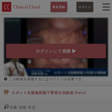
新規登録
ログイン
ログインして視聴
この動画を視聴するにはログインが必要です。
ロボット支援腹腔鏡下腎部分切除術 Part2
近藤 恒徳 先生