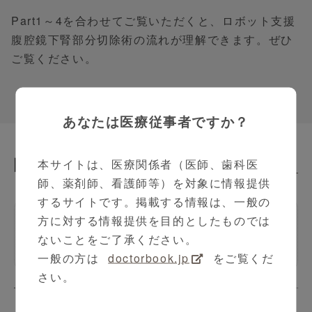
Part1～4を合わせてご覧いただくと、ロボット支援
腹腔鏡下腎部分切除術の流れが理解できます。ぜひ
ご覧ください。
あなたは医療従事者ですか？
関連動画
本サイトは、医療関係者（医師、歯科医
Related Contents
師、薬剤師、看護師等）を対象に情報提供
するサイトです。掲載する情報は、一般の
方に対する情報提供を目的としたものでは
ロボット支援腹腔鏡下腎部分切
ないことをご了承ください。
除術
一般の方は
doctorbook.jp
をご覧くだ
さい。