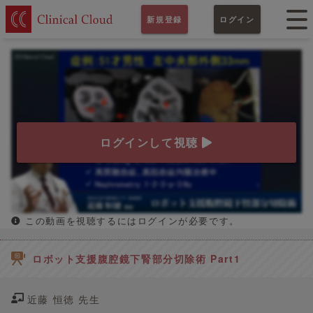
新規登録
ログイン
ログインして視聴
この動画を視聴するにはログインが必要です。
ロボット支援腹腔鏡下腎部分切除術 Part1
近藤 恒徳 先生