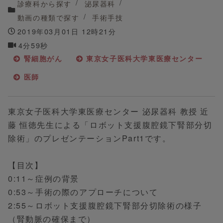
診療科から探す
泌尿器科
動画の種類で探す
手術手技
2019年03月01日 12時21分
4分59秒
腎細胞がん
東京女子医科大学東医療センター
医師
東京女子医科大学東医療センター 泌尿器科 教授 近
藤 恒徳先生による「ロボット支援腹腔鏡下腎部分切
除術」のプレゼンテーションPart1です。
【目次】
0:11～症例の背景
0:53～手術の際のアプローチについて
2:55～ロボット支援腹腔鏡下腎部分切除術の様子
（腎動脈の確保まで）