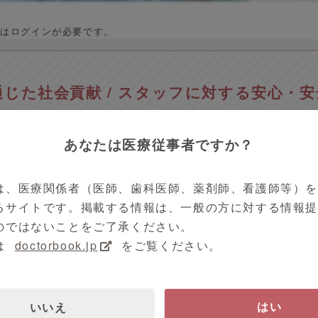
はログインが必要です。
じた社会貢献 / スタッフに対する安心・
賀県 大津市 浅井 大介 先生
あなたは医療従事者ですか？
は、医療関係者（医師、歯科医師、薬剤師、看護師等）
動画の種類で探す
クリクラVoice
近畿地方
るサイトです。掲載する情報は、一般の方に対する情報
 00時00分
10分00秒
のではないことをご了承ください。
は
doctorbook.jp
をご覧ください。
ルス感染症
あさいこどもクリニック
医師
いいえ
はい
コロナウイルスを乗り切ろう！」を合言葉に開業医の先