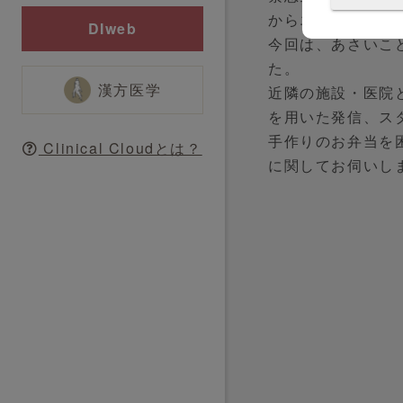
からエール動画を
DIweb
今回は、あさいこど
た。
漢方医学
近隣の施設・医院
を用いた発信、ス
手作りのお弁当を困
Clinical Cloudとは？
に関してお伺いし