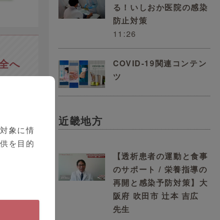
る！いしおか医院の感染
防止対策
11:26
安全へ
COVID-19関連コンテン
ツ
近畿地方
を対象に情
提供を目的
【透析患者の運動と食事
のサポート / 栄養指導の
再開と感染予防対策】大
阪府 吹田市 辻󠄀本 吉広
先生
生