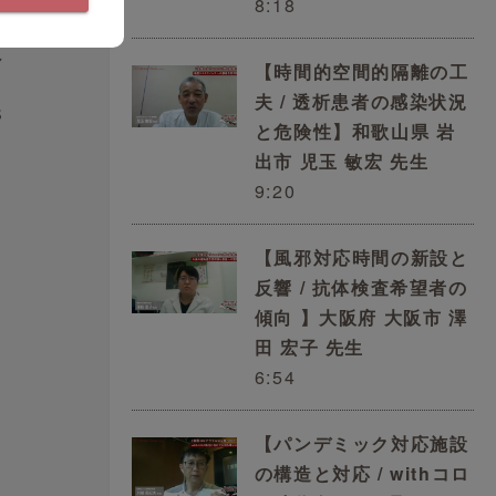
8:18
し
【時間的空間的隔離の工
夫 / 透析患者の感染状況
S
と危険性】和歌山県 岩
出市 児玉 敏宏 先生
”
9:20
【風邪対応時間の新設と
反響 / 抗体検査希望者の
傾向 】大阪府 大阪市 澤
田 宏子 先生
6:54
【パンデミック対応施設
の構造と対応 / withコロ