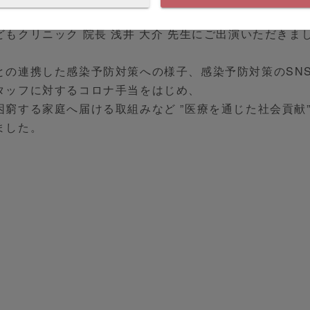
頂きました。
もクリニック 院長 浅井 大介 先生にご出演いただきま
との連携した感染予防対策への様子、感染予防対策のSN
タッフに対するコロナ手当をはじめ、
窮する家庭へ届ける取組みなど ”医療を通じた社会貢献
ました。