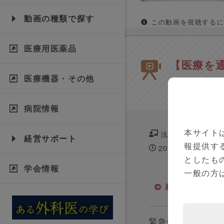
動画の種類で探す
この動画を視聴するに
医療用医薬品
【医療を通
医療機器・その他
の配慮】滋
病院情報
本サイト
浅井 大介 先生
経営サポート
報提供す
2020年07月01日
としたも
学会情報
一般の方
新型コロナウイ
緊急企画「＃新型