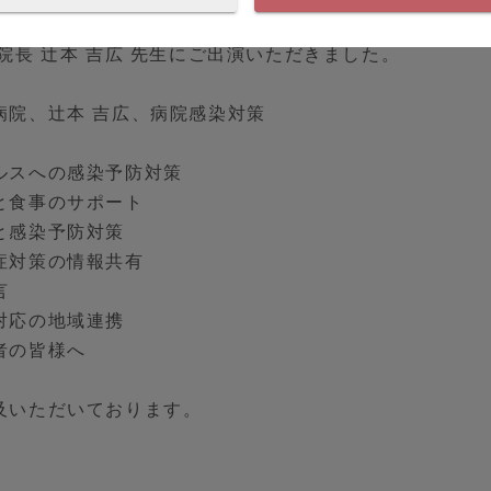
院長 辻󠄀本 吉広 先生にご出演いただきました。
院、辻󠄀本 吉広、病院感染対策
ルスへの感染予防対策
と食事のサポート
と感染予防対策
症対策の情報共有
言
対応の地域連携
者の皆様へ
及いただいております。
。