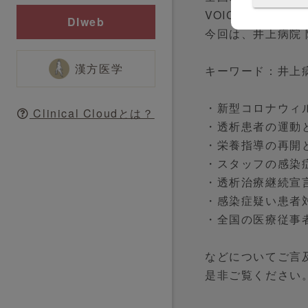
VOICE"。
DIweb
今回は、井上病院 
漢方医学
キーワード：井上病
・新型コロナウィ
Clinical Cloudとは？
・透析患者の運動
・栄養指導の再開
・スタッフの感染
・透析治療継続宣
・感染症疑い患者
・全国の医療従事
などについてご言
是非ご覧ください