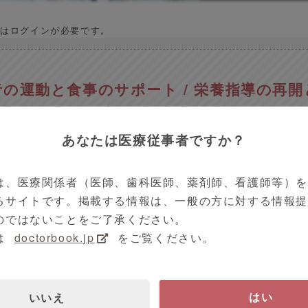
はログインが必要です。
の運動と食事のサポート / 栄養指導の再開
】大阪府 吹田市 辻󠄀本 吉広 先生
あなたは医療従事者ですか？
は、医療関係者（医師、歯科医師、薬剤師、看護師等）
動画の種類で探す
クリクラVoice
近畿地方
るサイトです。掲載する情報は、一般の方に対する情報
 00時00分
8分18秒
のではないことをご了承ください。
は
doctorbook.jp
をご覧ください。
ルス感染症
井上病院
医師
いいえ
はい
リニックの先生方に診療の今をお伺いする ”クリクラ