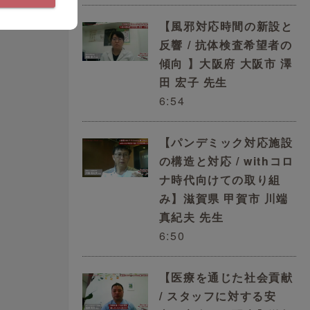
【風邪対応時間の新設と
反響 / 抗体検査希望者の
傾向 】大阪府 大阪市 澤
田 宏子 先生
6:54
【パンデミック対応施設
の構造と対応 / withコロ
ナ時代向けての取り組
み】滋賀県 甲賀市 川端
真紀夫 先生
6:50
【医療を通じた社会貢献
/ スタッフに対する安