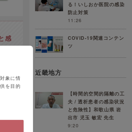
る！いしおか医院の感染
防止対策
11:26
と感
COVID-19関連コンテン
ツ
近畿地方
を対象に情
提供を目的
【時間的空間的隔離の工
夫 / 透析患者の感染状況
と危険性】和歌山県 岩
出市 児玉 敏宏 先生
9:20