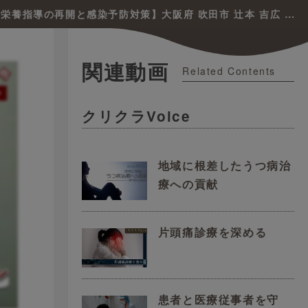
【透析患者の運動と食事のサポート / 栄養指導の再開と感染予防対策】大阪府 吹田市 辻󠄀本 吉広 先生
関連動画
Related Contents
クリクラVoice
地域に根差したうつ病治
療への貢献
片頭痛診療を深める
患者と医療従事者を守