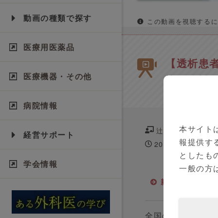
動画の種類で探す
この動画を視聴するに
医療用医薬品
【透析患者
医療機器・その他
染予防対策
病院情報
本サイト
辻本 吉広 先生
経営サポート
報提供す
2020年10月15日
としたも
学会情報
一般の方
新型コロナウイ
全国の診療所・ク