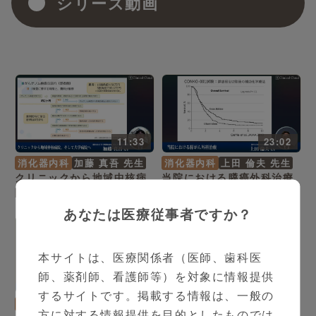
シリーズ動画
11:33
23:02
消化器内科
加藤 真吾 先生
消化器内科
上田 倫夫 先生
クリニックから地域中核病
当院における膵癌外科治療
院、そして大学病院へ
あなたは医療従事者ですか？
本サイトは、医療関係者（医師、歯科医
師、薬剤師、看護師等）を対象に情報提供
17:37
するサイトです。掲載する情報は、一般の
消化器内科
川口 義明 先生
方に対する情報提供を目的としたものでは