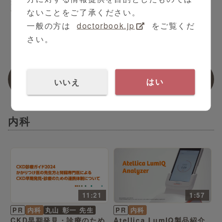
当院における膵がんを早期
ないことをご了承ください。
で発見するための戦略 診診
連携が重要である
一般の方は
doctorbook.jp
をご覧くだ
さい。
関連動画
いいえ
はい
内科
11:21
1:57
PR
内科
丸山 彰一 先生
PR
内科
CKD早期発見・診療のため
Atellica LumIQ製品紹介