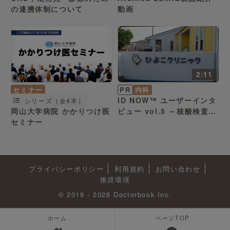
の連携体制について
動画
2:11
セミナー
PR
内科
ID NOW™ ユーザーインタ
シリーズ（全4本）
岡山大学病院 かかりつけ医
ビュー vol.5 ～核酸検査の
セミナー
重要性
プライバシーポリシー
利用規約
お問い合わせ
推奨環境
© 2019 - 2026 Doctorbook Inc.
ホーム
ページTOP