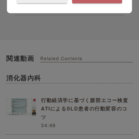
超音波診断装置, Aplio, 心エコー, 心臓, エ...
関連動画
Related Contents
消化器内科
行動経済学に基づく腹部エコー検査
ATIによるSLD患者の行動変容のコ
ツ
34:49