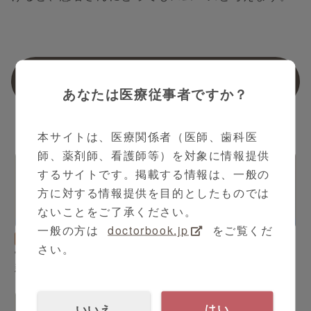
シリーズ動画
あなたは医療従事者ですか？
本サイトは、医療関係者（医師、歯科医
師、薬剤師、看護師等）を対象に情報提供
するサイトです。掲載する情報は、一般の
方に対する情報提供を目的としたものでは
ないことをご了承ください。
17:37
14:39
一般の方は
doctorbook.jp
をご覧くだ
整形外科
根津 悠 先生
整形外科
根津 悠 先生
さい。
骨・軟部腫瘍の基礎から最
骨・軟部腫瘍の基礎から最
新トピックまでPart1-希少
新トピックまでPart2-軟部
がんとしての悪性骨軟部腫
腫瘍における診療と最新情
瘍と診療の基礎-
報-
いいえ
はい