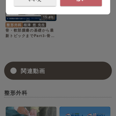
15:40
整形外科
根津 悠 先生
骨・軟部腫瘍の基礎から最
新トピックまでPart3-骨軟
部腫瘍における放射線治療
と術後合併症-
関連動画
整形外科