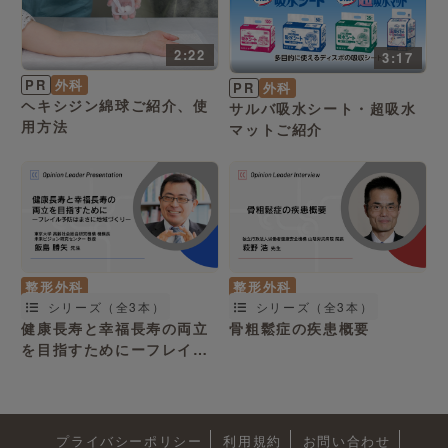
2:22
3:17
PR
外科
PR
外科
ヘキシジン綿球ご紹介、使
サルバ吸水シート・超吸水
用方法
マットご紹介
整形外科
整形外科
シリーズ（全3本）
シリーズ（全3本）
健康長寿と幸福長寿の両立
骨粗鬆症の疾患概要
を目指すためにーフレイル
予防はまさに地域づくりー
プライバシーポリシー
利用規約
お問い合わせ