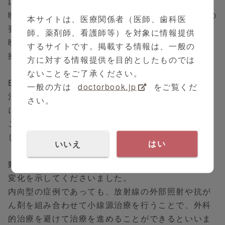
口腔粘膜の炎症は、治療直後は必発といえますが、
晩期まで継続するケースが約3割みられます。治療の
本サイトは、医療関係者（医師、歯科医
要不要は患者によってさまざまです。
師、薬剤師、看護師等）を対象に情報提供
晩期の顎骨壊死については、内科的治療、外科的治
するサイトです。掲載する情報は、一般の
療を要するケースもあります。
方に対する情報提供を目的としたものでは
ないことをご了承ください。
EORTC QLQ-HN35を用いた、舌癌に対する小線源
一般の方は
doctorbook.jp
をご覧くだ
治療後のQOLに関する調査では、嚥下、食事、会話
さい。
について改善したという報告が得られました。
この調査結果では、治療後の早期からQOLが改善
し、治療法として有効であるといえます。
いいえ
はい
動画では、実際の症例の画像をまじえて治療前後の
変化を示してくださいました。
内向型の症例であっても、放射線の外部照射や抗が
ん剤を組み合わせて小線源治療を行うことで、外科
的治療を避けて治療を進めることができるといいま