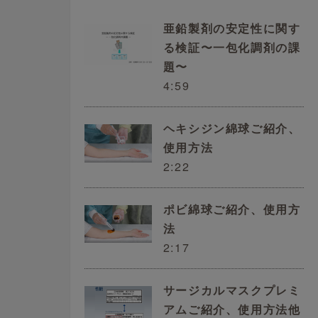
亜鉛製剤の安定性に関す
る検証〜一包化調剤の課
題〜
4:59
ヘキシジン綿球ご紹介、
使用方法
2:22
ポビ綿球ご紹介、使用方
法
2:17
サージカルマスクプレミ
アムご紹介、使用方法他