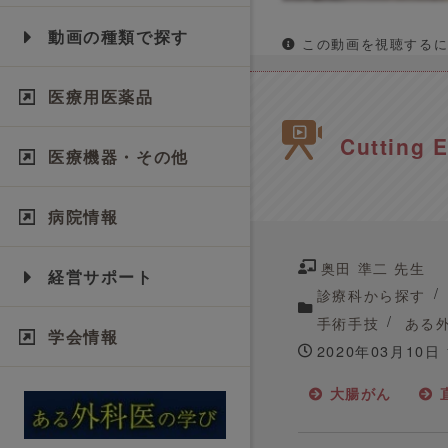
動画の種類で探す
この動画を視聴するに
医療用医薬品
Cutting E
医療機器・その他
病院情報
奥田 準二 先生
経営サポート
診療科から探す
手術手技
ある
学会情報
2020年03月10日
大腸がん