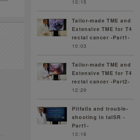
13:15
Tailor-made TME and
Extensive TME for T4
rectal cancer -Part1-
10:03
Tailor-made TME and
Extensive TME for T4
rectal cancer -Part2-
12:29
Pitfalls and trouble-
shooting in taISR -
Part1-
13:16