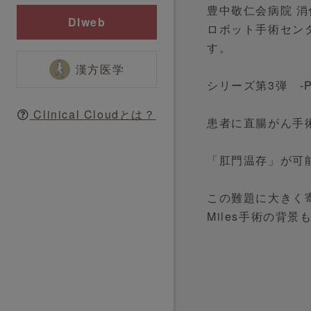
豊中敬仁会病院 消
DIweb
ロボット手術セン
す。
漢方医学
シリーズ第3弾 -Pa
Clinical Cloudとは？
患者に直腸がん手
「肛門温存」が可
この難題に大きく寄
Miles手術の背