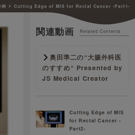
外科
Cutting Edge of MIS for Rectal Cancer -Part1-
関連動画
Related Contents
奥田準二の“大腸外科医
のすすめ“ Presented by
JS Medical Creator
Cutting Edge of MIS
for Rectal Cancer -
Part2-