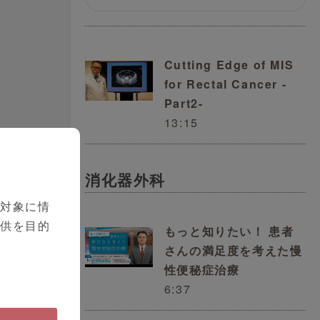
Cutting Edge of MIS
for Rectal Cancer -
Part2-
13:15
消化器外科
を対象に情
提供を目的
もっと知りたい！ 患者
さんの満足度を考えた慢
性便秘症治療
6:37