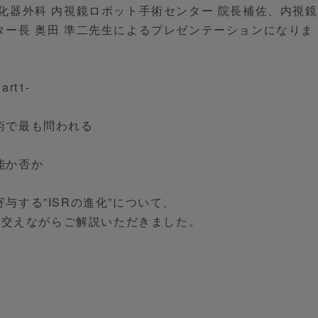
化器外科 内視鏡ロボット手術センター 院長補佐、内視鏡
ター長 奥田 準二先生によるプレゼンテーションになりま
rt1-
術で最も問われる
能か否か
与する”ISRの進化”について、
景も交えながらご解説いただきました。