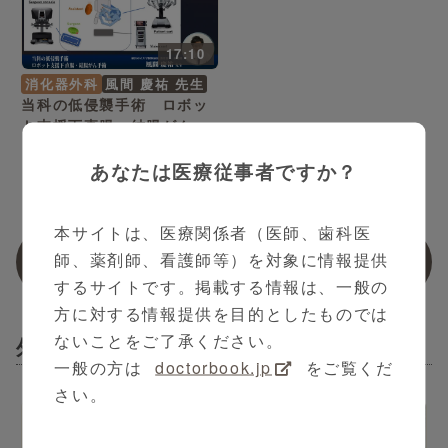
17:10
消化器外科
風間 慶祐 先生
当科の低侵襲手術 ロボッ
ト支援下直腸・結腸がん手
術
あなたは医療従事者ですか？
本サイトは、医療関係者（医師、歯科医
関連動画
師、薬剤師、看護師等）を対象に情報提供
するサイトです。掲載する情報は、一般の
方に対する情報提供を目的としたものでは
ないことをご了承ください。
外科
一般の方は
doctorbook.jp
をご覧くだ
さい。