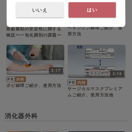
いいえ
はい
2:22
4:59
PR
外科
内科
ヘキシジン綿球ご紹介、使
亜鉛製剤の安定性に関する
用方法
検証〜一包化調剤の課題〜
2:17
3:16
PR
外科
PR
内科
ポビ綿球ご紹介、使用方法
サージカルマスクプレミア
ムご紹介、使用方法他
消化器外科