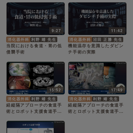
9:27
11:42
消化器外科
利野 靖 先生
消化器外科
沼田 正勝 先生
当院における食道・胃の低
機能温存を意識したダビン
侵襲手術
チ手術の実際
15:52
17:49
消化器外科
利野 靖 先生
消化器外科
利野 靖 先生
経縦隔アプローチの食道手
経縦隔アプローチの食道手
術とロボット支援食道手
術とロボット支援食道手
術 Part1
術 Part2