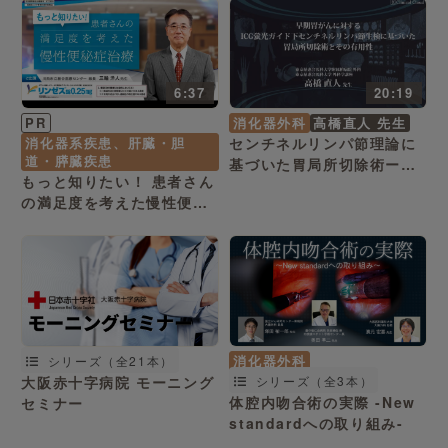
6:37
20:19
PR
消化器外科
高橋直人 先生
消化器系疾患、肝臓・胆
センチネルリンパ節理論に
道・膵臓疾患
基づいた胃局所切除術ーSN
もっと知りたい！ 患者さん
理論に基づく胃局所切除術
の満足度を考えた慢性便秘
の有用性ー
症治療
消化器外科
シリーズ（全21本）
大阪赤十字病院 モーニング
シリーズ（全3本）
体腔内吻合術の実際 -New
セミナー
standardへの取り組み-